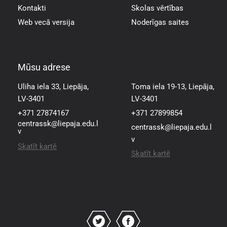
Kontakti
Skolas vērtības
Web vecā versija
Noderīgas saites
Mūsu adrese
Mūsu adrese
Uliha iela 33, Liepāja,
Toma iela 19-13, Liepāja,
LV-3401
LV-3401
+371 27874167
+371 27899854
centrassk@liepaja.edu.l
centrassk@liepaja.edu.l
v
v
Skatīt kartē
Skatīt kartē