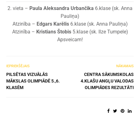
2. vieta –
Paula Aleksandra Urbančika
6.klase (sk. Anna
Pauliņa)
Atzinība –
Edgars Karēlis
6.klase (sk. Anna Pauliņa)
Atzinība –
Kristians Štobis
5.klase (sk. Ilze Tumpele)
Apsveicam!
IEPRIEKŠĒJAIS
NĀKAMAIS
PILSĒTAS VIZUĀLĀS
CENTRA SĀKUMSKOLAS
MĀKSLAS OLIMPIĀDĒ 5.,6.
4.KLAŠU ANGĻU VALODAS
KLASĒM
OLIMPIĀDES REZULTĀTI