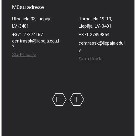
Mūsu adrese
Mūsu adrese
Uliha iela 33, Liepāja,
Toma iela 19-13,
LV-3401
Liepāja, LV-3401
+371 27874167
+371 27899854
centrassk@liepaja.edu.l
centrassk@liepaja.edu.l
v
v
Skatīt kartē
Skatīt kartē