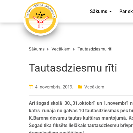
Sākums
Par sk
Sākums
Vecākiem
Tautasdziesmu rīti
Tautasdziesmu rīti
4. novembris, 2019.
Vecākiem
Arī šogad skolā 30.,31.oktobrī un 1.novembrī not
katrs runāja no galvas 10 tautasdziesmas pēc br
K.Barona devumu tautas kultūras mantojumā. Kop
Šogad tika fiksēts lielākais tautasdziesmu brīvprā
drosmīgajiem runātājiem!