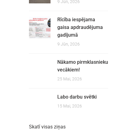
9 Jūn, 2026
Rīcība iespējama
gaisa apdraudējuma
gadījumā
9 Jūn, 2026
Nākamo pirmklasnieku
vecākiem!
25 Mai, 2026
Labo darbu svētki
15 Mai, 2026
Skatī visas ziņas