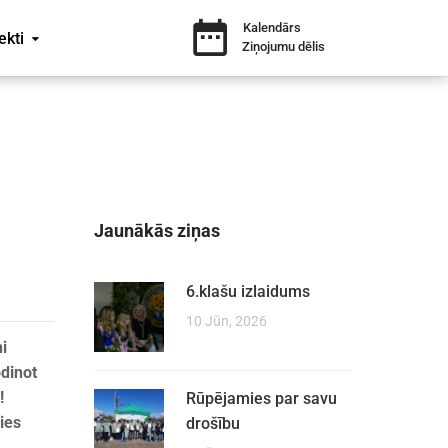
Kalendārs
ekti
Ziņojumu dēlis
Jaunākās ziņas
6.klašu izlaidums
10 Jūn, 2026
ni
odinot
!
Rūpējamies par savu
ies
drošību