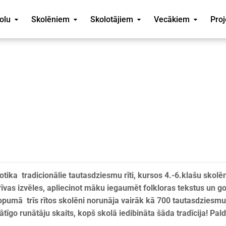
olu
Skolēniem
Skolotājiem
Vecākiem
Proj
ika tradicionālie tautasdziesmu rīti, kursos 4.-6.klašu skolē
īvas izvēles, apliecinot māku iegaumēt folkloras tekstus un g
umā trīs rītos skolēni norunāja vairāk kā 700 tautasdziesmu
tīgo runātāju skaits, kopš skolā iedibināta šāda tradīcija! Pald