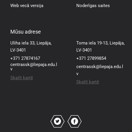
Web vecā versija
Noderīgas saites
Mūsu adrese
Mūsu adrese
Uliha iela 33, Liepāja,
Toma iela 19-13, Liepāja,
LV-3401
LV-3401
+371 27874167
+371 27899854
centrassk@liepaja.edu.l
centrassk@liepaja.edu.l
v
v
Skatīt kartē
Skatīt kartē