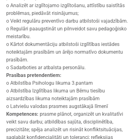
o Analizēt ar izglītojamo izglītošanu, attīstību saistītās
problēmas, piedāvāt risinājumus;
o Veikt regulāru preventīvo darbu atbilstoši vajadzībām.
o Regulāri paaugstināt un pilnveidot savu pedagoģisko
meistarību.
o Kārtot dokumentāciju atbilstoši izglītības iestādes
noteiktajām prasībām un ārējo normatīvo dokumentu
prasībām.
o Sadarboties ar atbalsta personālu.
Prasības pretendentiem:
o Atbilstība Psihologu likuma 3.pantam
o Atbilstība Izglītības likuma un Bērnu tiesību
aizsardzības likuma noteiktajām prasībām
o Latviešu valodas prasmes augstākajā līmenī
Kompetences:
prasme plānot, organizēt un kvalitatīvi
veikt savu darbu; atbildības sajūta, disciplinētība,
precizitāte; spēja analizēt un risināt konfliktsituācijas,
saglabāt konfidencialitāti un toleranci; refleksijas