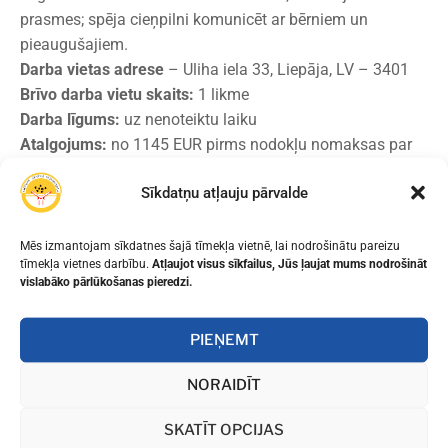
prasmes; spēja cieņpilni komunicēt ar bērniem un
pieaugušajiem.
Darba vietas adrese
– Uliha iela 33, Liepāja, LV – 3401
Brīvo darba vietu skaits:
1 likme
Darba līgums:
uz nenoteiktu laiku
Atalgojums:
no 1145 EUR pirms nodokļu nomaksas par
likmi
Sīkdatņu atļauju pārvalde
Iesniedzamie dokumenti:
o dzīves un darba apraksts (CV);
o izglītību apliecinošu dokumentu kopijas.
Mēs izmantojam sīkdatnes šajā tīmekļa vietnē, lai nodrošinātu pareizu
tīmekļa vietnes darbību.
Atļaujot visus sīkfailus, Jūs ļaujat mums nodrošināt
Amata pretendenti dokumentus var iesniegt līdz 2024.
vislabāko pārlūkošanas pieredzi.
gada 31.oktobrim
o Liepājas Centra sākumskolā, Uliha ielā 33, Liepājā, LV-
PIEŅEMT
3401
o nosūtot pa pastu (pasta zīmogs);
NORAIDĪT
o nosūtot uz e-pasta adresi:
kristine.bardule@liepaja.edu.lv ar norādi “Pieteikums
SKATĪT OPCIJAS
pedagoga vakancei”