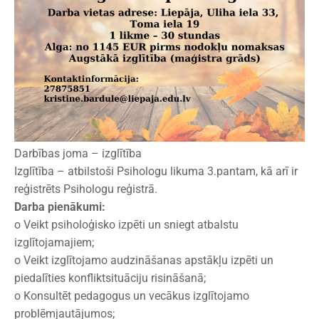
Darbības joma – izglītība
Izglītība – atbilstoši Psihologu likuma 3.pantam, kā arī ir
reģistrēts Psihologu reģistrā.
Darba pienākumi:
o Veikt psiholoģisko izpēti un sniegt atbalstu
izglītojamajiem;
o Veikt izglītojamo audzināšanas apstākļu izpēti un
piedalīties konfliktsituāciju risināšanā;
o Konsultēt pedagogus un vecākus izglītojamo
problēmjautājumos;