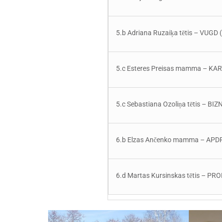
5.b Adriana Ruzaiķa tētis – VUGD 
5.c Esteres Preisas mamma – K
5.c Sebastiana Ozoliņa tētis – B
6.b Elzas Ančenko mamma – A
6.d Martas Kursinskas tētis – P