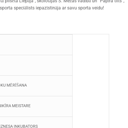
 pilsēta Liepāja”, skolotājas S. Mežas vadībā un “Papīra tilts”,
sporta speciālists iepazīstināja ar savu sporta veidu!
 KOKU MĒRĪŠANA
NIKĪRA MEISTARE
S BIZNESA INKUBATORS