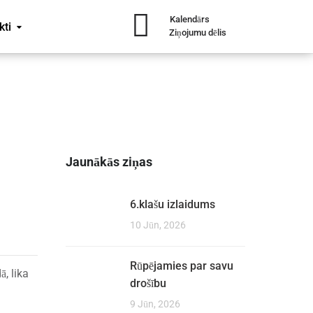
Kalendārs
kti
Ziņojumu dēlis
Jaunākās ziņas
6.klašu izlaidums
10 Jūn, 2026
Rūpējamies par savu
ā, lika
drošību
9 Jūn, 2026