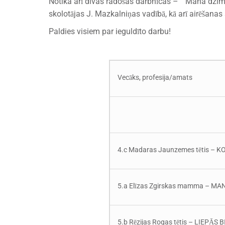
Notika arī divas radošas darbnīcas – “ Mana dzimtā
skolotājas J. Mazkalniņas vadībā, kā arī airēšanas 
Paldies visiem par ieguldīto darbu!
​​​
Vecāks, profesija/amats
4.c Madaras Jaunzemes tētis –
5.a Elīzas Zgirskas mamma – MA
5.b Rēzijas Rogas tētis – LIEPĀ