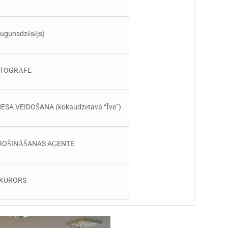
(ugunsdzēsējs)
ARTOGRĀFE
IZNESA VEIDOŠANA (kokaudzētava “Īve”)
PDROŠINĀŠANAS AĢENTE
ROKURORS