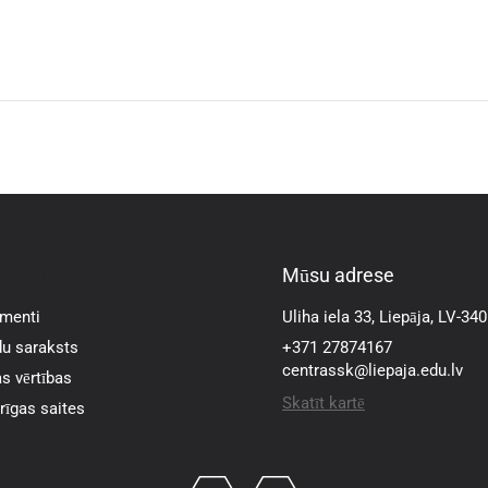
rmācija
Mūsu adrese
menti
Uliha iela 33, Liepāja, LV-34
u saraksts
+371 27874167
centrassk@liepaja.edu.lv
s vērtības
Skatīt kartē
īgas saites