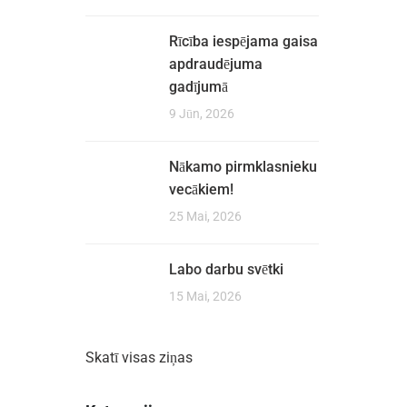
Rīcība iespējama gaisa
apdraudējuma
gadījumā
9 Jūn, 2026
Nākamo pirmklasnieku
vecākiem!
25 Mai, 2026
Labo darbu svētki
15 Mai, 2026
Skatī visas ziņas