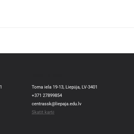
Mūsu adrese
01
Toma iela 19-13, Liepāja, LV-3401
+371 27899854
centrassk@liepaja.edu.lv
Skatīt kartē