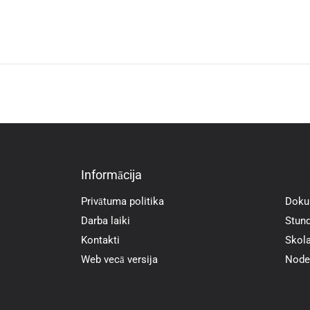
Informācija
Info
Privātuma politika
Doku
Darba laiki
Stund
Kontakti
Skola
Web vecā versija
Noder