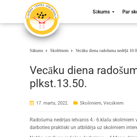
Sākums
Par sk
Sākums
Skolēniem
Vecāku diena radošuma nedēļā 10.0
Vecāku diena radošum
plkst.13.50.
17. marts, 2022.
Skolēniem
,
Vecākiem
Radošuma nedēļas ietvaros 4.- 6.klašu skolēniem vec
darboties praktiski un atbildēja uz skolēniem inte