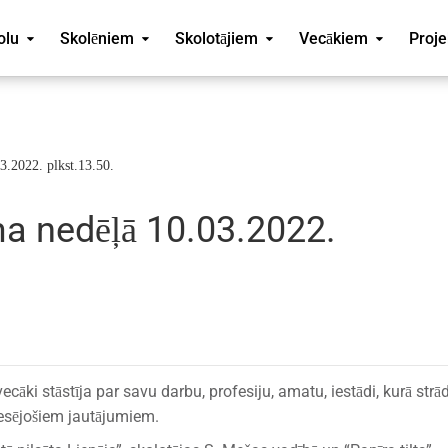
olu
Skolēniem
Skolotājiem
Vecākiem
Proje
3.2022. plkst.13.50.
a nedēļā 10.03.2022.
āki stāstīja par savu darbu, profesiju, amatu, iestādi, kurā strād
resējošiem jautājumiem.