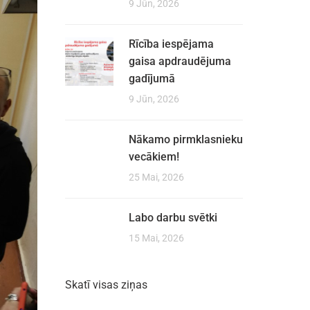
9 Jūn, 2026
Rīcība iespējama
gaisa apdraudējuma
gadījumā
9 Jūn, 2026
Nākamo pirmklasnieku
vecākiem!
25 Mai, 2026
Labo darbu svētki
15 Mai, 2026
Skatī visas ziņas