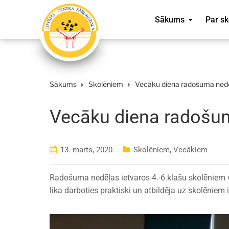
Sākums
Par sk
Sākums
Skolēniem
Vecāku diena radošuma ned
Vecāku diena radošu
13. marts, 2020.
Skolēniem
,
Vecākiem
Radošuma nedēļas ietvaros 4.-6.klašu skolēniem vec
lika darboties praktiski un atbildēja uz skolēnie