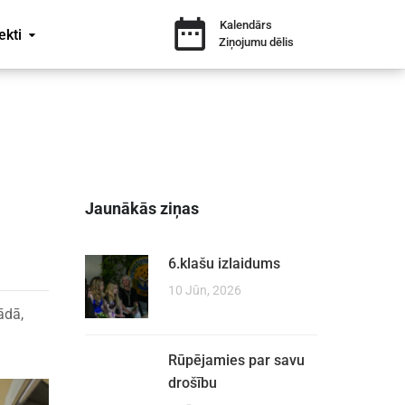
Kalendārs
ekti
Ziņojumu dēlis
Jaunākās ziņas
6.klašu izlaidums
10 Jūn, 2026
ādā,
Rūpējamies par savu
drošību