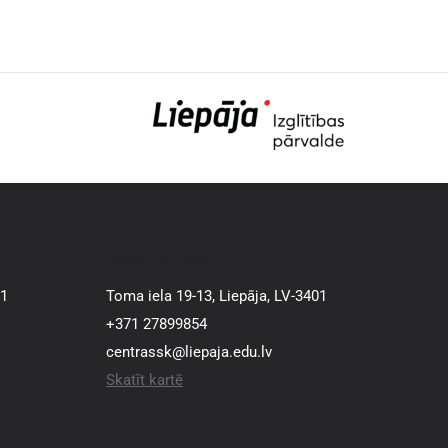
Mūsu adrese
01
Toma iela 19-13, Liepāja, LV-3401
+371 27899854
centrassk@liepaja.edu.lv
Skatīt kartē