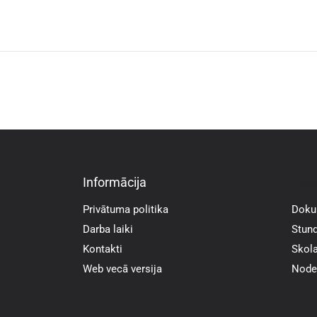
Informācija
Info
Privātuma politika
Doku
Darba laiki
Stund
Kontakti
Skola
Web vecā versija
Noder