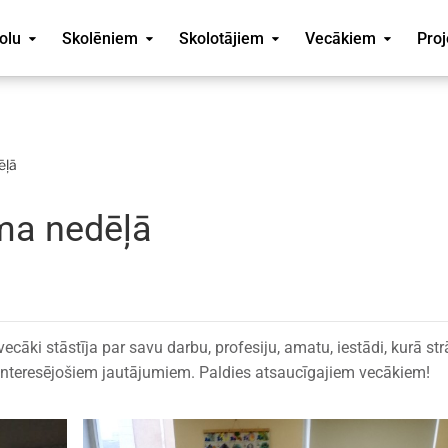
olu
Skolēniem
Skolotājiem
Vecākiem
Proj
ēļā
ma nedēļā
āki stāstīja par savu darbu, profesiju, amatu, iestādi, kurā str
m interesējošiem jautājumiem. Paldies atsaucīgajiem vecākiem!