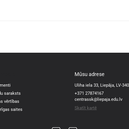
rmācija
Mūsu adrese
menti
Uliha iela 33, Liepāja, LV-34
u saraksts
+371 27874167
centrassk@liepaja.edu.lv
s vērtības
Skatīt kartē
īgas saites