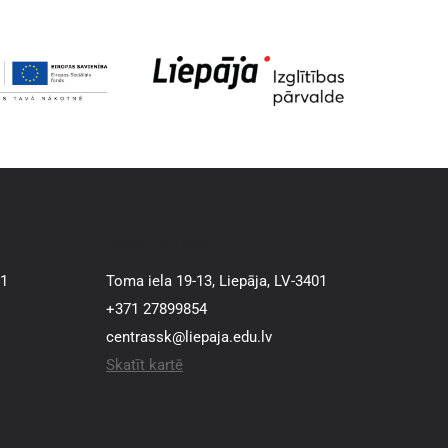
Mūsu adrese
01
Toma iela 19-13, Liepāja, LV-3401
+371 27899854
centrassk@liepaja.edu.lv
Skatīt kartē