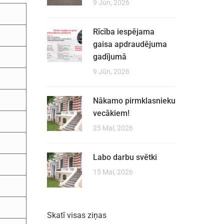
9 Jūn, 2026
Rīcība iespējama
gaisa apdraudējuma
gadījumā
9 Jūn, 2026
Nākamo pirmklasnieku
vecākiem!
25 Mai, 2026
Labo darbu svētki
15 Mai, 2026
Skatī visas ziņas