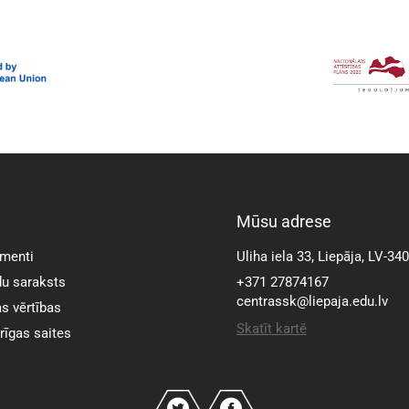
rmācija
Mūsu adrese
menti
Uliha iela 33, Liepāja, LV-34
u saraksts
+371 27874167
centrassk@liepaja.edu.lv
s vērtības
Skatīt kartē
īgas saites