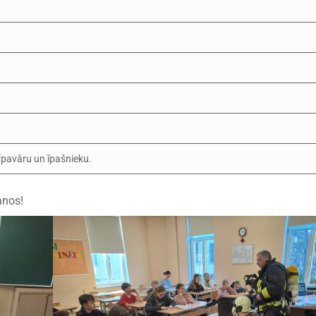
fpavāru un īpašnieku.
anos!