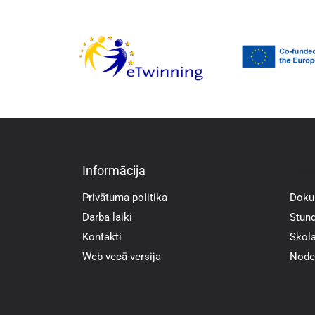
Informācija
Info
Privātuma politika
Doku
Darba laiki
Stund
Kontakti
Skola
Web vecā versija
Noder