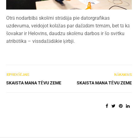
Otrā nodarbībā skolēni strādāja pie datorgrafikas
uzdevuma, veidojot kolāžas par dažādām tēmām, bet tā kā
šovakar ir Helovīns, daudzu skolēnu darbos ir šo svētku
atribūtika – vissdažādākie ķirbji.
IEPRIEKŠĒJAIS
NĀKAMAIS
SKAISTA MANA TĒVU ZEME
SKAISTA MANA TĒVU ZEME