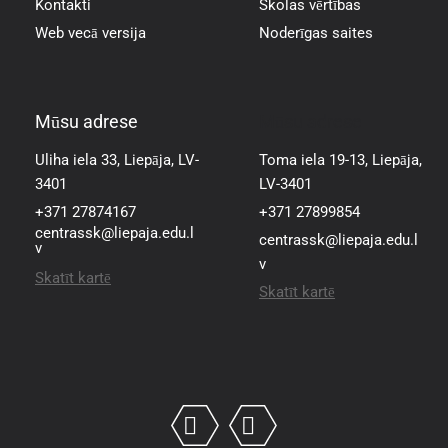
Kontakti
Skolas vērtības
Web vecā versija
Noderīgas saites
Mūsu adrese
Mūsu adrese
Uliha iela 33, Liepāja, LV-
Toma iela 19-13, Liepāja,
3401
LV-3401
+371 27874167
+371 27899854
centrassk@liepaja.edu.l
centrassk@liepaja.edu.l
v
v
Skatīt kartē
Skatīt kartē