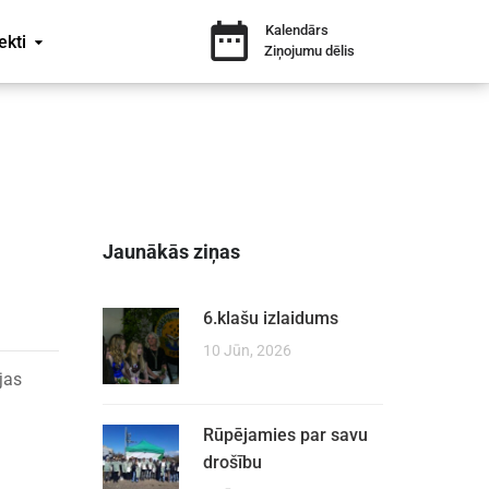
Kalendārs
ekti
Ziņojumu dēlis
Jaunākās ziņas
6.klašu izlaidums
10 Jūn, 2026
jas
Rūpējamies par savu
drošību