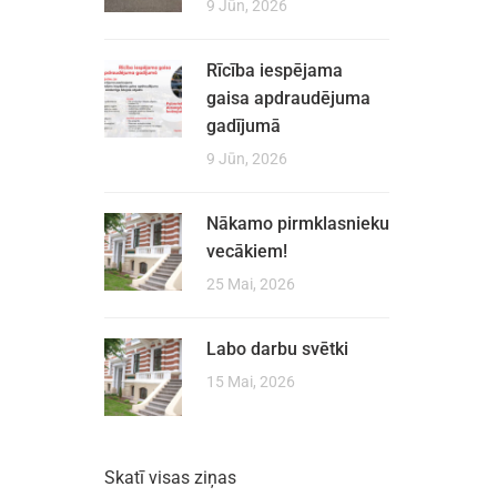
9 Jūn, 2026
Rīcība iespējama
gaisa apdraudējuma
gadījumā
9 Jūn, 2026
Nākamo pirmklasnieku
vecākiem!
25 Mai, 2026
Labo darbu svētki
15 Mai, 2026
Skatī visas ziņas