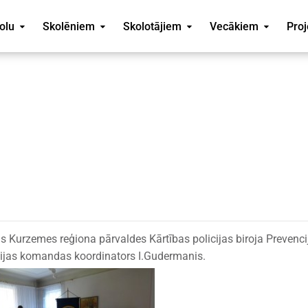
olu
Skolēniem
Skolotājiem
Vecākiem
Proj
as Kurzemes reģiona pārvaldes Kārtības policijas biroja Prevenci
pijas komandas koordinators I.Gudermanis.