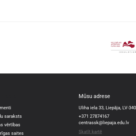
rmācija
Mūsu adrese
menti
Uliha iela 33, Liepāja, LV-34
u saraksts
+371 27874167
centrassk@liepaja.edu.lv
s vērtības
Skatīt kartē
īgas saites