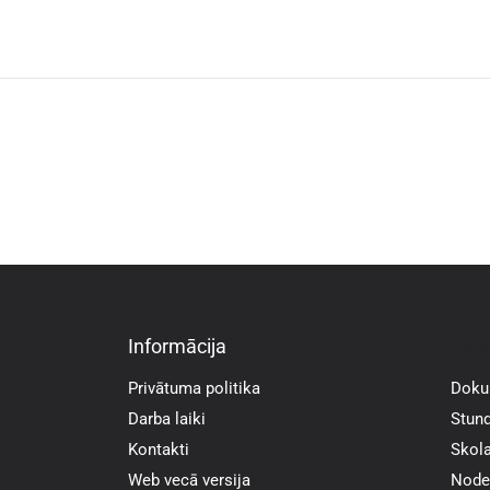
Informācija
Info
Privātuma politika
Doku
Darba laiki
Stund
Kontakti
Skola
Web vecā versija
Noder