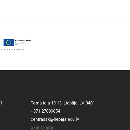
Mūsu adrese
01
Toma iela 19-13, Liepāja, LV-3401
+371 27899854
centrassk@liepaja.edu.lv
Skatīt kartē