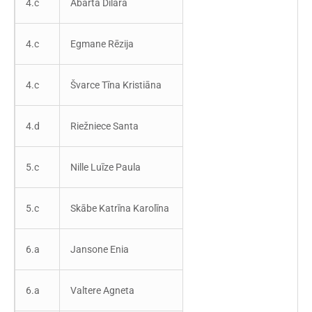
4.c
Abarta Dilāra
4.c
Egmane Rēzija
4.c
Švarce Tīna Kristiāna
4.d
Riežniece Santa
5.c
Nille Luīze Paula
5.c
Skābe Katrīna Karolīna
6.a
Jansone Enia
6.a
Valtere Agneta