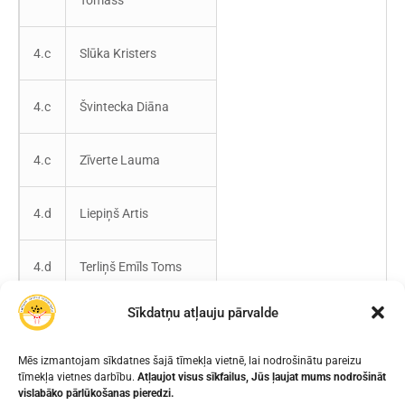
4.c
Slūka Kristers
4.c
Švintecka Diāna
4.c
Zīverte Lauma
4.d
Liepiņš Artis
4.d
Terliņš Emīls Toms
Sīkdatņu atļauju pārvalde
4.d
Eglinska Beatrise
Mēs izmantojam sīkdatnes šajā tīmekļa vietnē, lai nodrošinātu pareizu
Jakovļeva Patrīcija
tīmekļa vietnes darbību.
Atļaujot visus sīkfailus, Jūs ļaujat mums nodrošināt
5.a
vislabāko pārlūkošanas pieredzi.
Keita