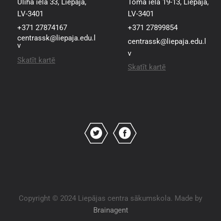
Uliha iela 33, Liepāja,
Toma iela 19-13, Liepāja,
LV-3401
LV-3401
+371 27874167
+371 27899854
centrassk@liepaja.edu.l
centrassk@liepaja.edu.l
v
v
Skatīt kartē
Skatīt kartē
Copyright © 2024 Liepājas centra sākumskola. Made by
Brainagent