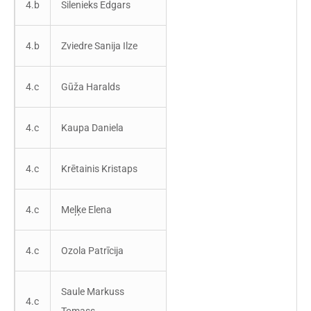
4.b
Silenieks Edgars
4.b
Zviedre Sanija Ilze
4.c
Gūža Haralds
4.c
Kaupa Daniela
4.c
Krētainis Kristaps
4.c
Meļķe Elena
4.c
Ozola Patrīcija
Saule Markuss
4.c
Tomass