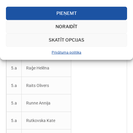
PIEŅEMT
5.a
Janens Kārlis
NORAIDĪT
5.a
Lapiņa Marija
SKATĪT OPCIJAS
5.a
Magazeina Paula
Privātuma politika
5.a
Raģe Helēna
5.a
Raits Olivers
5.a
Runne Annija
5.a
Rutkovska Kate