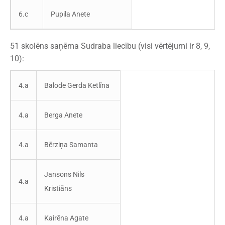
6.c
Pupila Anete
51 skolēns saņēma Sudraba liecību (visi vērtējumi ir 8, 9,
10):
4.a
Balode Gerda Ketlīna
4.a
Berga Anete
4.a
Bērziņa Samanta
Jansons Nils
4.a
Kristiāns
4.a
Kairēna Agate