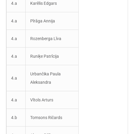
4.a
Karēlis Edgars
4.a
Pīrāga Annija
4.a
Rozenberga Līva
4.a
Runiķe Patrīcija
Urbančika Paula
4.a
Aleksandra
4.a
Vītols Arturs
4.b
Tomsons Ričards