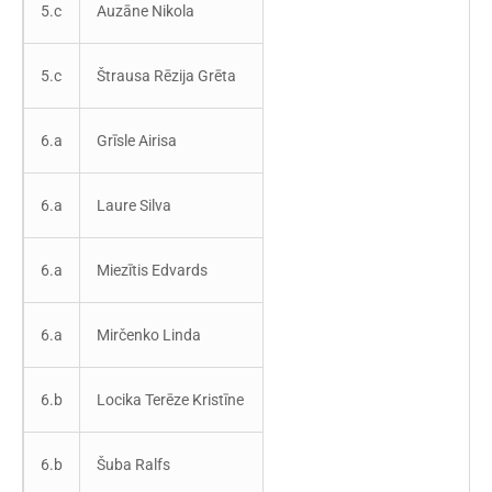
5.c
Auzāne Nikola
5.c
Štrausa Rēzija Grēta
6.a
Grīsle Airisa
6.a
Laure Silva
6.a
Miezītis Edvards
6.a
Mirčenko Linda
6.b
Locika Terēze Kristīne
6.b
Šuba Ralfs