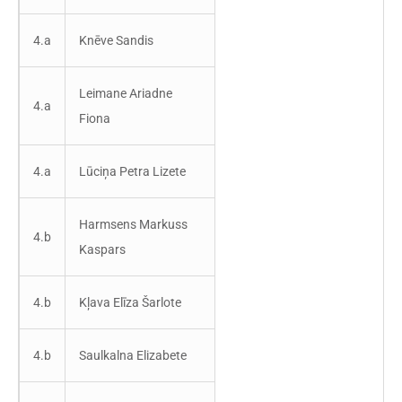
4.a
Knēve Sandis
Leimane Ariadne
4.a
Fiona
4.a
Lūciņa Petra Lizete
Harmsens Markuss
4.b
Kaspars
4.b
Kļava Elīza Šarlote
4.b
Saulkalna Elizabete