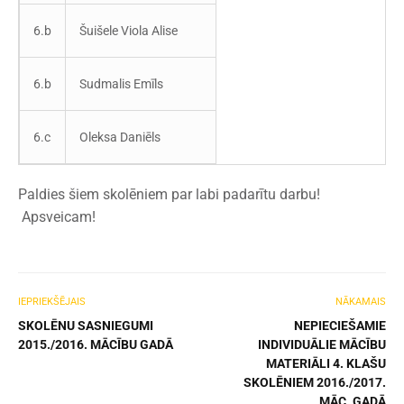
6.b
Šuišele Viola Alise
6.b
Sudmalis Emīls
6.c
Oleksa Daniēls
Paldies šiem skolēniem par labi padarītu darbu!
Apsveicam!
IEPRIEKŠĒJAIS
NĀKAMAIS
SKOLĒNU SASNIEGUMI
NEPIECIEŠAMIE
2015./2016. MĀCĪBU GADĀ
INDIVIDUĀLIE MĀCĪBU
MATERIĀLI 4. KLAŠU
SKOLĒNIEM 2016./2017.
MĀC. GADĀ