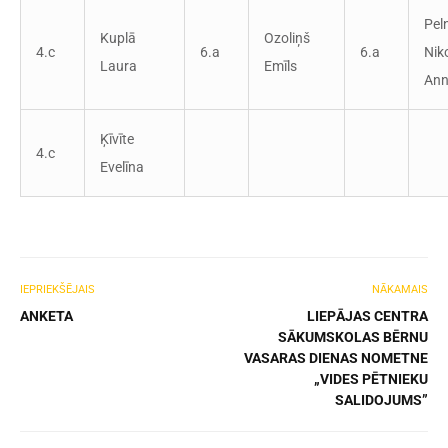
Pel
Kuplā
Ozoliņš
4.c
6.a
6.a
Nik
Laura
Emīls
An
Ķīvīte
4.c
Evelīna
IEPRIEKŠĒJAIS
NĀKAMAIS
ANKETA
LIEPĀJAS CENTRA
SĀKUMSKOLAS BĒRNU
VASARAS DIENAS NOMETNE
„VIDES PĒTNIEKU
SALIDOJUMS”