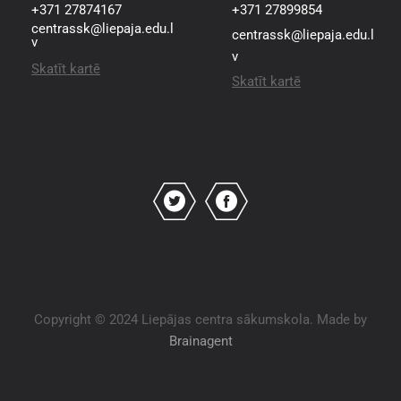
+371 27874167
+371 27899854
centrassk@liepaja.edu.l
centrassk@liepaja.edu.l
v
v
Skatīt kartē
Skatīt kartē
Copyright © 2024 Liepājas centra sākumskola. Made by
Brainagent