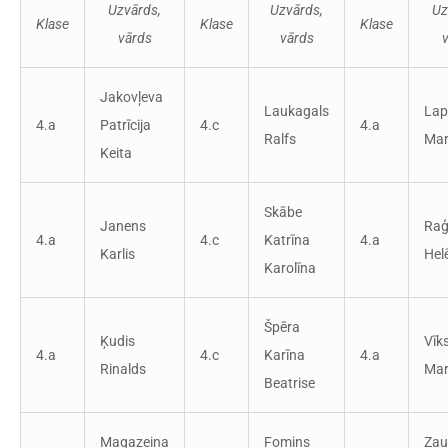
Uzvārds,
Uzvārds,
Uz
Klase
Klase
Klase
vārds
vārds
Jakovļeva
Laukagals
Lap
4.a
Patrīcija
4.c
4.a
Ralfs
Mar
Keita
Skābe
Janens
Raģ
4.a
4.c
Katrīna
4.a
Karlis
Hel
Karolīna
Špēra
Ķudis
Vīk
4.a
4.c
Karīna
4.a
Rinalds
Mar
Beatrise
Magazeina
Fomins
Zau