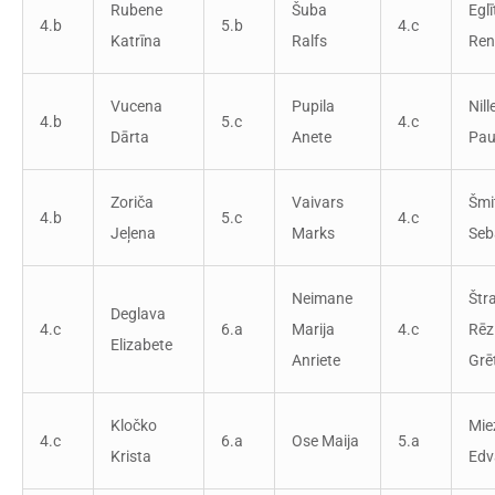
Rubene
Šuba
Eglī
4.b
5.b
4.c
Katrīna
Ralfs
Ren
Vucena
Pupila
Nill
4.b
5.c
4.c
Dārta
Anete
Pau
Zoriča
Vaivars
Šmi
4.b
5.c
4.c
Jeļena
Marks
Seb
Neimane
Štr
Deglava
4.c
6.a
Marija
4.c
Rēz
Elizabete
Anriete
Grē
Kločko
Miez
4.c
6.a
Ose Maija
5.a
Krista
Edv