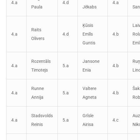
4.a
4.d
4.a
Paula
Jēkabs
San
Ķūsis
Laiv
Raits
4.a
4.d
Emīls
4.b
Rol
Olivers
Guntis
Emīl
Rozentāls
Jansone
Ruņ
4.a
5.a
4.b
Timotejs
Enia
Lin
Runne
Valtere
Šak
4.a
5.a
4.b
Annija
Agneta
Rob
Stadsvolds
Grīsle
Auz
4.a
5.a
4.c
Reinis
Airisa
Nik