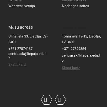
Web vecā versija
Noderīgas saites
Mūsu adrese
Mūsu adrese
Uliha iela 33, Liepāja, LV-
Toma iela 19-13, Liepāja,
3401
LV-3401
+371 27874167
+371 27899854
centrassk@liepaja.edu.l
centrassk@liepaja.edu.l
v
v
Skatīt kartē
Skatīt kartē