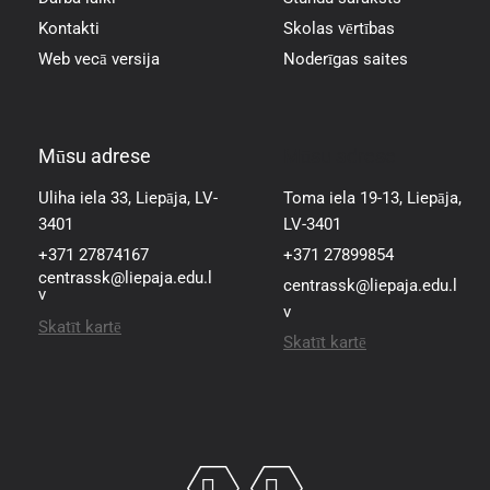
Kontakti
Skolas vērtības
Web vecā versija
Noderīgas saites
Mūsu adrese
Mūsu adrese
Uliha iela 33, Liepāja, LV-
Toma iela 19-13, Liepāja,
3401
LV-3401
+371 27874167
+371 27899854
centrassk@liepaja.edu.l
centrassk@liepaja.edu.l
v
v
Skatīt kartē
Skatīt kartē