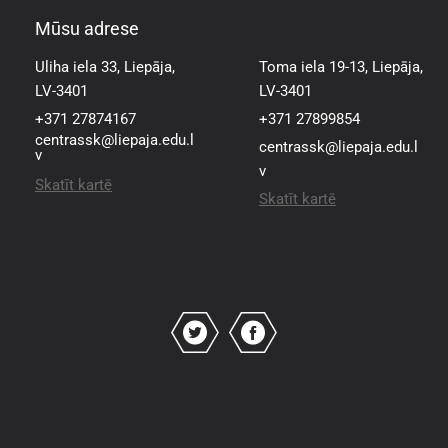
Mūsu adrese
Mūsu adrese
Uliha iela 33, Liepāja,
Toma iela 19-13, Liepāja,
LV-3401
LV-3401
+371 27874167
+371 27899854
centrassk@liepaja.edu.l
centrassk@liepaja.edu.l
v
v
Skatīt kartē
Skatīt kartē