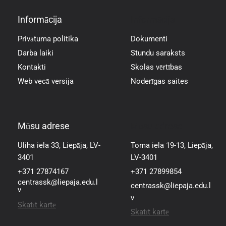
Informācija
Informācija
Privātuma politika
Dokumenti
Darba laiki
Stundu saraksts
Kontakti
Skolas vērtības
Web vecā versija
Noderīgas saites
Mūsu adrese
Mūsu adrese
Uliha iela 33, Liepāja, LV-
Toma iela 19-13, Liepāja,
3401
LV-3401
+371 27874167
+371 27899854
centrassk@liepaja.edu.l
centrassk@liepaja.edu.l
v
v
Skatīt kartē
Skatīt kartē