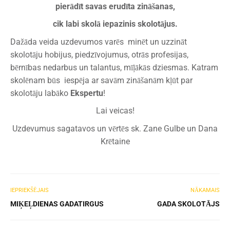
pierādīt savas erudīta zināšanas,
cik labi skolā iepazinis skolotājus.
Dažāda veida uzdevumos varēs minēt un uzzināt
skolotāju hobijus, piedzīvojumus, otrās profesijas,
bērnības nedarbus un talantus, mīļākās dziesmas. Katram
skolēnam būs iespēja ar savām zināšanām kļūt par
skolotāju labāko
Ekspertu
!
Lai veicas!
Uzdevumus sagatavos un vērtēs sk. Zane Gulbe un Dana
Krētaine
IEPRIEKŠĒJAIS
NĀKAMAIS
MIĶEĻDIENAS GADATIRGUS
GADA SKOLOTĀJS