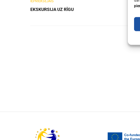
dar
IEPRIEKŠĒJAIS
pie
EKSKURSIJA UZ RĪGU