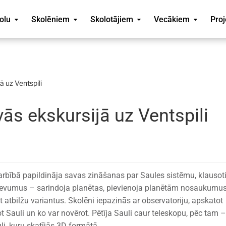
olu
Skolēniem
Skolotājiem
Vecākiem
Proj
ā uz Ventspili
ās ekskursijā uz Ventspili
darbībā papildināja savas zināšanas par Saules sistēmu, klausot
zdevumus – sarindoja planētas, pievienoja planētām nosaukumus
atbilžu variantus. Skolēni iepazinās ar observatoriju, apskatot
t Sauli un ko var novērot. Pētīja Sauli caur teleskopu, pēc tam 
li, kuru skatījās 3D formātā.