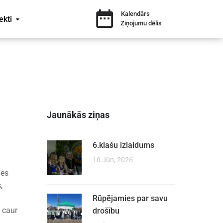
Kalendārs
ekti
Ziņojumu dēlis
Jaunākās ziņas
6.klašu izlaidums
10 Jūn, 2026
ies
,
Rūpējamies par savu
– caur
drošību