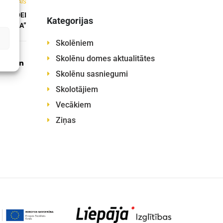
NĀKAMAIS
IEGĀDEI
Kategorijas
S SOMA”
Skolēniem
Skolēnu domes aktualitātes
Skolēnu sasniegumi
Skolotājiem
Vecākiem
Ziņas