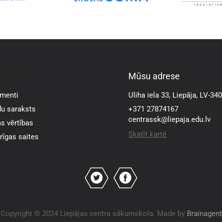
rmācija
Mūsu adrese
menti
Uliha iela 33, Liepāja, LV-34
u saraksts
+371 27874167
centrassk@liepaja.edu.lv
s vērtības
Skatīt kartē
īgas saites
Copyright © 2024 Liepājas centra sākumskola. Made by
Brainagent