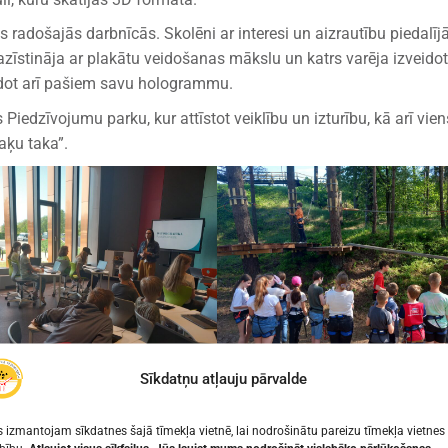
s radošajās darbnīcās. Skolēni ar interesi un aizrautību piedalīj
azīstināja ar plakātu veidošanas mākslu un katrs varēja izveidot
eidot arī pašiem savu hologrammu.
iedzīvojumu parku, kur attīstot veiklību un izturību, kā arī vien
Kaķu taka”.
Sīkdatņu atļauju pārvalde
 izmantojam sīkdatnes šajā tīmekļa vietnē, lai nodrošinātu pareizu tīmekļa vietnes