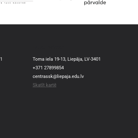
Mūsu adrese
01
Toma iela 19-13, Liepāja, LV-3401
+371 27899854
centrassk@liepaja.edu.lv
Skatīt kartē