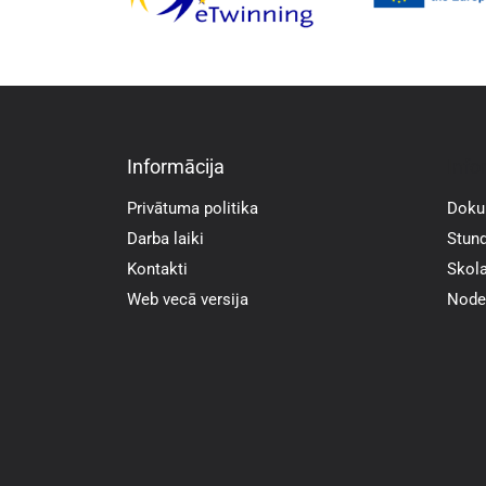
Informācija
Info
Privātuma politika
Doku
Darba laiki
Stund
Kontakti
Skola
Web vecā versija
Noder