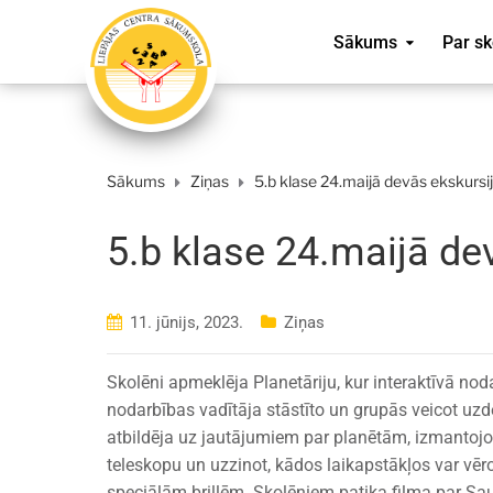
Sākums
Par sk
Sākums
Ziņas
5.b klase 24.maijā devās ekskursij
5.b klase 24.maijā dev
11. jūnijs, 2023.
Ziņas
Skolēni apmeklēja Planetāriju, kur interaktīvā no
nodarbības vadītāja stāstīto un grupās veicot u
atbildēja uz jautājumiem par planētām, izmantojot 
teleskopu un uzzinot, kādos laikapstākļos var vēro
speciālām brillēm. Skolēniem patika filma par Sau