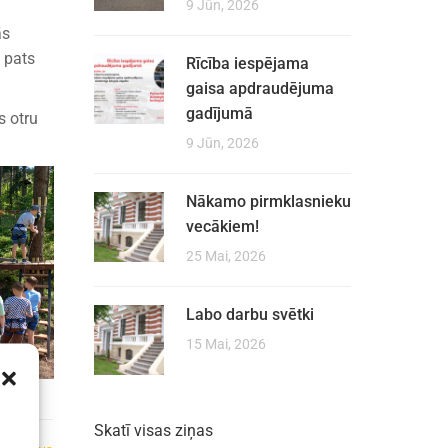
9 Jūn, 2026
ās
 pats
Rīcība iespējama
gaisa apdraudējuma
gadījumā
s otru
9 Jūn, 2026
Nākamo pirmklasnieku
vecākiem!
25 Mai, 2026
Labo darbu svētki
15 Mai, 2026
Skatī visas ziņas