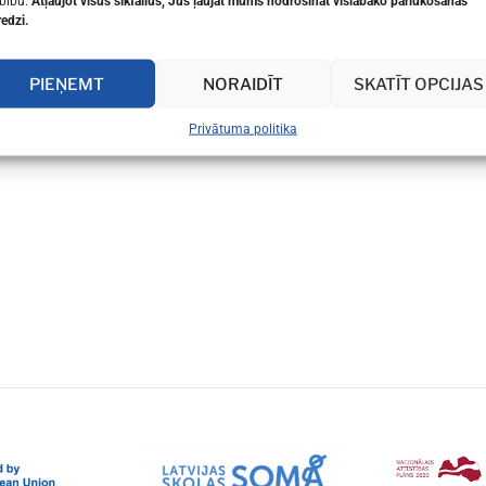
bību.
Atļaujot visus sīkfailus, Jūs ļaujat mums nodrošināt vislabāko pārlūkošanas
redzi.
SVĒTKU PABALSTS SKOLAS PIEDERUMU 
PAŠVALDĪBAS AKCIJĀ “SKOLA
PIEŅEMT
NORAIDĪT
SKATĪT OPCIJAS
Privātuma politika