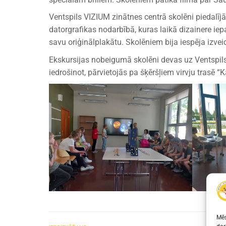
Ventspils VIZIUM zinātnes centrā skolēni piedalījā
datorgrafikas nodarbībā, kuras laikā dizainere iep
savu oriģinālplakātu. Skolēniem bija iespēja izv
Ekskursijas nobeigumā skolēni devas uz Ventspils P
iedrošinot, pārvietojās pa šķēršļiem virvju trasē “
Mēs