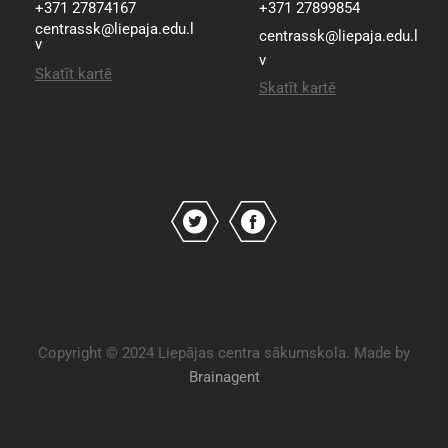
+371 27874167
+371 27899854
centrassk@liepaja.edu.l
centrassk@liepaja.edu.l
v
v
Skatīt kartē
Skatīt kartē
Copyright © 2024 Liepājas centra sākumskola. Made by
Brainagent