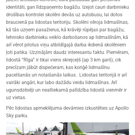
identitāti, gan līdzpaņemto bagāžu. Izejot cauri darbinieku
drošības kontrolei skolēni devās uz autobusu, lai dotos
braucienā pa lidostas teritoriju. Skolēni vēroja lidmašīnas,
kā tās uzņem pasažierus, kā krāvēji rūpējas par bagāžu,
tehnisko darbinieku veiklo darbošanos ap lidmašīnām, kā
arī vērot pilotus viņu atbildīgajā darba ikdienā skolēniem
ļoti patika. Uzzinājām daudz interesantu faktu. Piemēram,
lidostā “Rīga” ir tikai viens skrejceļš (ap 3 km garš), cik
precīzam jābūt dispečeram, kas koriģē lidmašīnu
pacelšanās un nolaišanās laikus. Lidostas teritorijā ir arī
vairāki angāri, kur labo dažādu veidu lidmašīnas. Arī
ugunsdzēsēji un neatliekamā palīdzība lidostā vienmēr ir
uz vietas.
Pēc lidostas apmeklējuma devāmies izkustēties uz Apollo
Sky parku.