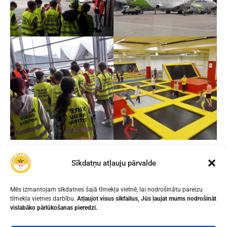
Sīkdatņu atļauju pārvalde
IEPRIEKŠĒJAIS
NĀKAMAIS
Mēs izmantojam sīkdatnes šajā tīmekļa vietnē, lai nodrošinātu pareizu
LABO DARBU SVĒTKI!
5.B KLASE 24.MAIJĀ DEVĀS
tīmekļa vietnes darbību.
Atļaujot visus sīkfailus, Jūs ļaujat mums nodrošināt
EKSKURSIJĀ UZ VENTSPILI
vislabāko pārlūkošanas pieredzi.