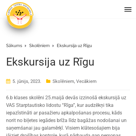
Sākums
Skolēniem
Ekskursija uz Rīgu
Ekskursija uz Rīgu
5. jūnijs, 2023.
Skolēniem
,
Vecākiem
6.b klases skolēni 25.maijā devās izzinošā ekskursijā uz
VAS Starptautisko lidostu “Rīga”, kur audzēkņi tika
iepazīstināti ar pasažieru apkalpošanas procesu, kāds
norit no biļetes iegādes brīža līdz bagāžas nodošanai un
saņemšanai jau galamērķī. Visiem klātesošajiem bija
jāiziet drošības kontrole, kurā pārbauda gan personas