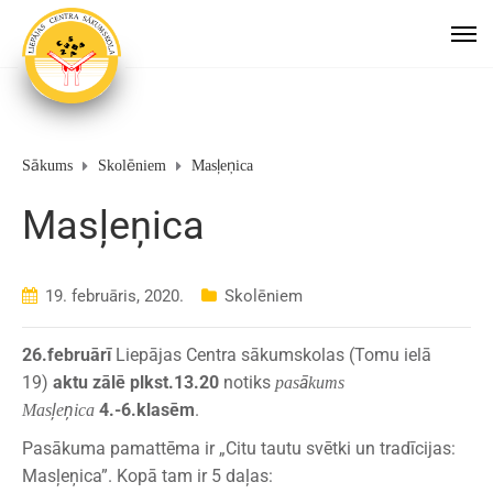
Sākums
Skolēniem
Masļeņica
Masļeņica
19. februāris, 2020.
Skolēniem
26.februārī
Liepājas Centra sākumskolas (Tomu ielā
19)
aktu zālē plkst.13.20
notiks
pasākums
4.-6.klasēm
.
Masļeņica
Pasākuma pamattēma ir „Citu tautu svētki un tradīcijas:
Masļeņica”. Kopā tam ir 5 daļas: