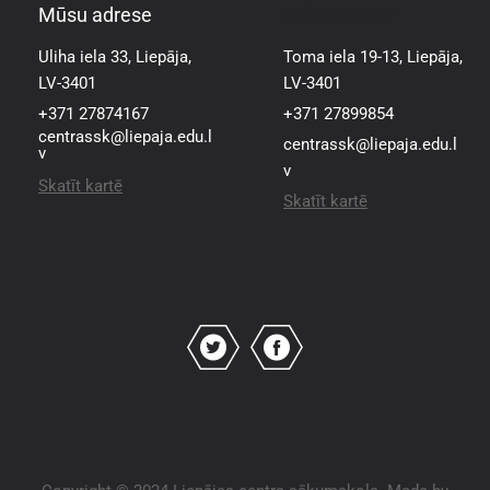
Mūsu adrese
Mūsu adrese
Uliha iela 33, Liepāja,
Toma iela 19-13, Liepāja,
LV-3401
LV-3401
+371 27874167
+371 27899854
centrassk@liepaja.edu.l
centrassk@liepaja.edu.l
v
v
Skatīt kartē
Skatīt kartē