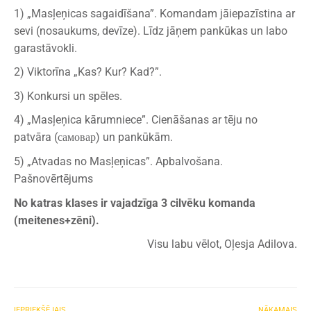
1) „Masļeņicas sagaidīšana”. Komandam jāiepazīstina ar
sevi (nosaukums, devīze). Līdz jāņem pankūkas un labo
garastāvokli.
2) Viktorīna „Kas? Kur? Kad?”.
3) Konkursi un spēles.
4) „Masļeņica kārumniece”. Cienāšanas ar tēju no
patvāra (самовар) un pankūkām.
5) „Atvadas no Masļeņicas”. Apbalvošana.
Pašnovērtējums
No katras klases ir vajadzīga 3 cilvēku komanda
(meitenes+zēni).
Visu labu vēlot, Oļesja Adilova.
IEPRIEKŠĒJAIS
NĀKAMAIS