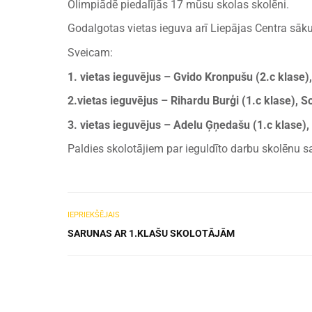
Olimpiādē piedalījās 17 mūsu skolas skolēni.
Godalgotas vietas ieguva arī Liepājas Centra sāk
Sveicam:
1. vietas ieguvējus – Gvido Kronpušu (2.c klase),
2.vietas ieguvējus – Rihardu Burģi (1.c klase), So
3. vietas ieguvējus – Adelu Ģņedašu (1.c klase),
Paldies skolotājiem par ieguldīto darbu skolēnu 
IEPRIEKŠĒJAIS
SARUNAS AR 1.KLAŠU SKOLOTĀJĀM