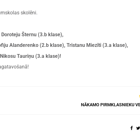
umskolas skolēni.
 Doroteju Šternu (3.b klase),
fiju Alanderenko (2.b klase), Tristanu Miezīti (3.a klase),
 Nikosu Tauriņu (3.a klase)!
sagatavošanā!
NĀKAMO PIRMKLASNIEKU V