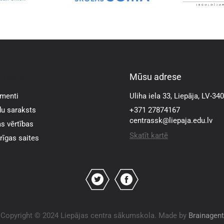
rmācija
Mūsu adrese
menti
Uliha iela 33, Liepāja, LV-34
u saraksts
+371 27874167
centrassk@liepaja.edu.lv
s vērtības
Skatīt kartē
īgas saites
Copyright © 2024 Liepājas centra sākumskola. Made by
Brainagent