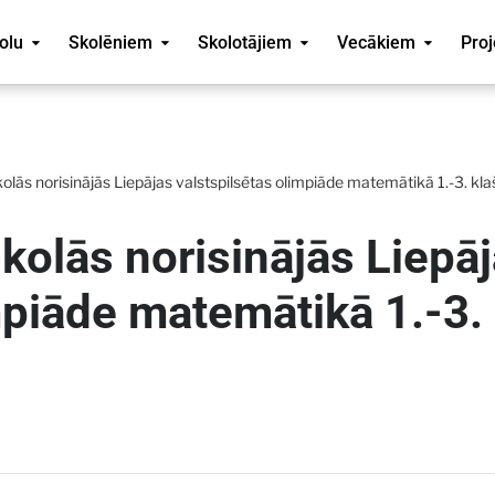
olu
Skolēniem
Skolotājiem
Vecākiem
Proj
kolās norisinājās Liepājas valstspilsētas olimpiāde matemātikā 1.-3. kl
skolās norisinājās Liepā
mpiāde matemātikā 1.-3.