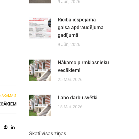
9 Jūn, 2026
Rīcība iespējama
gaisa apdraudējuma
gadījumā
9 Jūn, 2026
Nākamo pirmklasnieku
vecākiem!
25 Mai, 2026
NĀKAMAIS
Labo darbu svētki
ECĀKIEM
15 Mai, 2026
Skatī visas ziņas