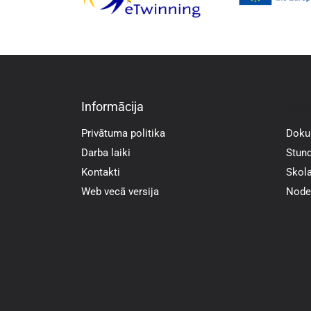
Informācija
Info
Privātuma politika
Doku
Darba laiki
Stund
Kontakti
Skola
Web vecā versija
Noder