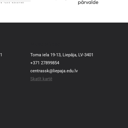
Mūsu adrese
01
Toma iela 19-13, Liepāja, LV-3401
+371 27899854
centrassk@liepaja.edu.lv
Skatīt kartē