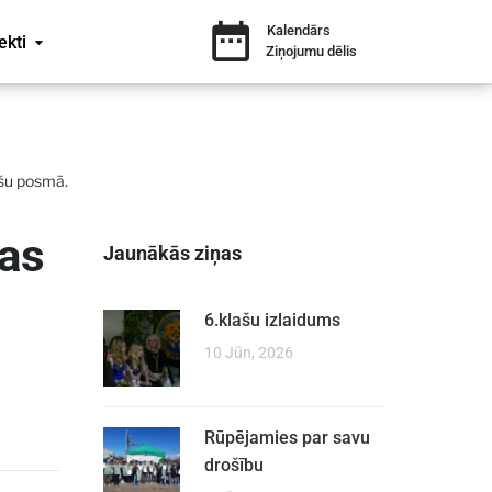
Kalendārs
ekti
Ziņojumu dēlis
ašu posmā.
jas
Jaunākās ziņas
6.klašu izlaidums
10 Jūn, 2026
Rūpējamies par savu
drošību