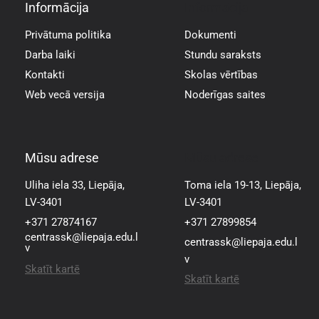
Informācija
Informācija
Privātuma politika
Dokumenti
Darba laiki
Stundu saraksts
Kontakti
Skolas vērtības
Web vecā versija
Noderīgas saites
Mūsu adrese
Mūsu adrese
Uliha iela 33, Liepāja,
Toma iela 19-13, Liepāja,
LV-3401
LV-3401
+371 27874167
+371 27899854
centrassk@liepaja.edu.l
centrassk@liepaja.edu.l
v
v
Skatīt kartē
Skatīt kartē