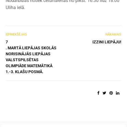
Nodarbības notiek ceturtdienās no plkst. 16.30 līdz 18.00
Uliha ielā.
IEPRIEKŠĒJAIS
NĀKAMAIS
7
IZZINI LIEPĀJU!
. MARTĀ LIEPĀJAS SKOLĀS
NORISINĀJĀS LIEPĀJAS
VALSTSPILSĒTAS
OLIMPIĀDE MATEMĀTIKĀ
1.-3. KLAŠU POSMĀ.