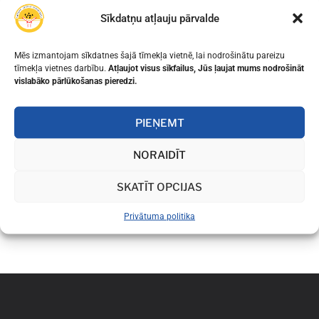
Sīkdatņu atļauju pārvalde
Mēs izmantojam sīkdatnes šajā tīmekļa vietnē, lai nodrošinātu pareizu
tīmekļa vietnes darbību.
Atļaujot visus sīkfailus, Jūs ļaujat mums nodrošināt
vislabāko pārlūkošanas pieredzi.
PIEŅEMT
NORAIDĪT
SKATĪT OPCIJAS
Privātuma politika