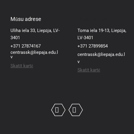
Mūsu adrese
Mūsu adrese
Uliha iela 33, Liepāja, LV-
Toma iela 19-13, Liepāja,
3401
LV-3401
+371 27874167
+371 27899854
centrassk@liepaja.edu.l
centrassk@liepaja.edu.l
v
v
Skatīt kartē
Skatīt kartē