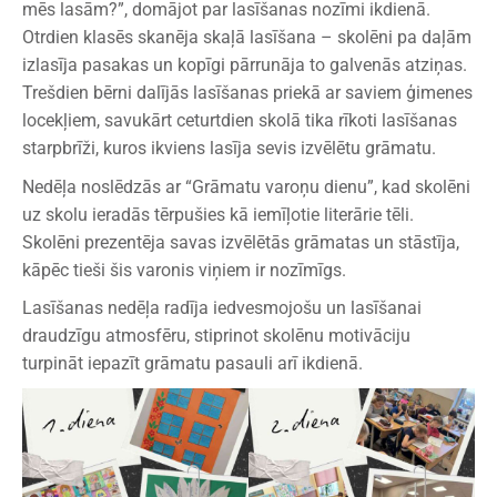
mēs lasām?”, domājot par lasīšanas nozīmi ikdienā.
Otrdien klasēs skanēja skaļā lasīšana – skolēni pa daļām
izlasīja pasakas un kopīgi pārrunāja to galvenās atziņas.
Trešdien bērni dalījās lasīšanas priekā ar saviem ģimenes
locekļiem, savukārt ceturtdien skolā tika rīkoti lasīšanas
starpbrīži, kuros ikviens lasīja sevis izvēlētu grāmatu.
Nedēļa noslēdzās ar “Grāmatu varoņu dienu”, kad skolēni
uz skolu ieradās tērpušies kā iemīļotie literārie tēli.
Skolēni prezentēja savas izvēlētās grāmatas un stāstīja,
kāpēc tieši šis varonis viņiem ir nozīmīgs.
Lasīšanas nedēļa radīja iedvesmojošu un lasīšanai
draudzīgu atmosfēru, stiprinot skolēnu motivāciju
turpināt iepazīt grāmatu pasauli arī ikdienā.