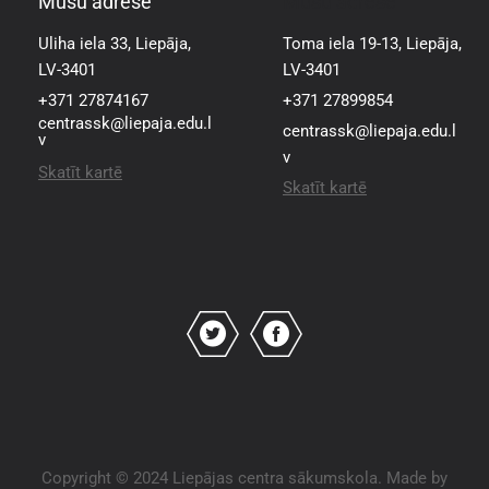
Mūsu adrese
Mūsu adrese
Uliha iela 33, Liepāja,
Toma iela 19-13, Liepāja,
LV-3401
LV-3401
+371 27874167
+371 27899854
centrassk@liepaja.edu.l
centrassk@liepaja.edu.l
v
v
Skatīt kartē
Skatīt kartē
Copyright © 2024 Liepājas centra sākumskola. Made by