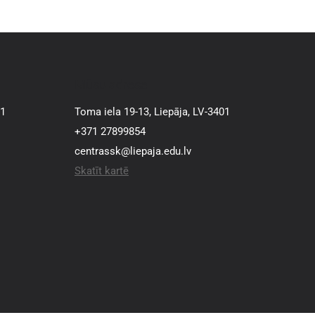
Mūsu adrese
01
Toma iela 19-13, Liepāja, LV-3401
+371 27899854
centrassk@liepaja.edu.lv
Skatīt kartē