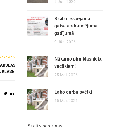
9 Jūn, 2026
Rīcība iespējama
gaisa apdraudējuma
gadījumā
9 Jūn, 2026
NĀKAMAIS
Nākamo pirmklasnieku
MĀKSLAS
vecākiem!
. KLASEI
25 Mai, 2026
Labo darbu svētki
15 Mai, 2026
Skatī visas ziņas