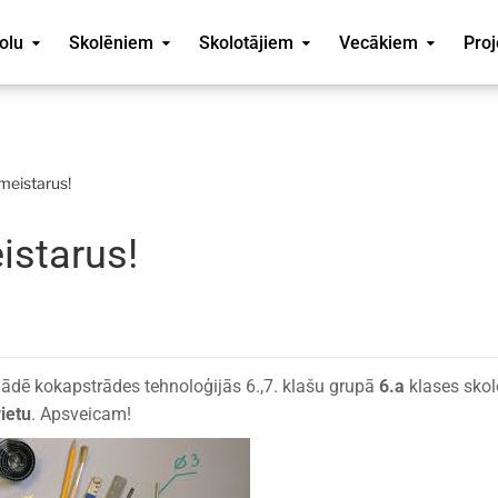
olu
Skolēniem
Skolotājiem
Vecākiem
Proj
meistarus!
istarus!
iādē kokapstrādes tehnoloģijās 6.,7. klašu grupā
6.a
klases sko
vietu
. Apsveicam!