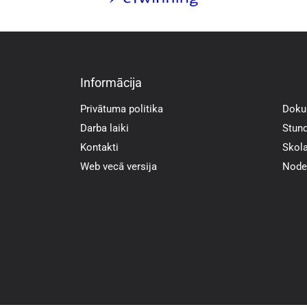
Informācija
Info
Privātuma politika
Doku
Darba laiki
Stund
Kontakti
Skola
Web vecā versija
Noder