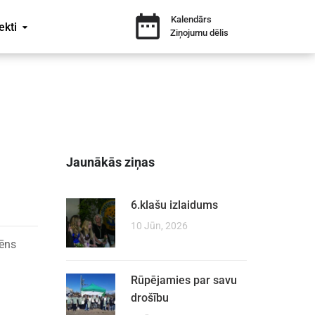
Kalendārs
ekti
Ziņojumu dēlis
Jaunākās ziņas
6.klašu izlaidums
10 Jūn, 2026
lēns
Rūpējamies par savu
drošību