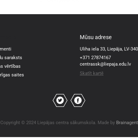
rmācija
Mūsu adrese
menti
Uliha iela 33, Liepāja, LV-34
u saraksts
+371 27874167
centrassk@liepaja.edu.lv
s vērtības
Skatīt kartē
īgas saites
Copyright © 2024 Liepājas centra sākumskola. Made by
Brainagent