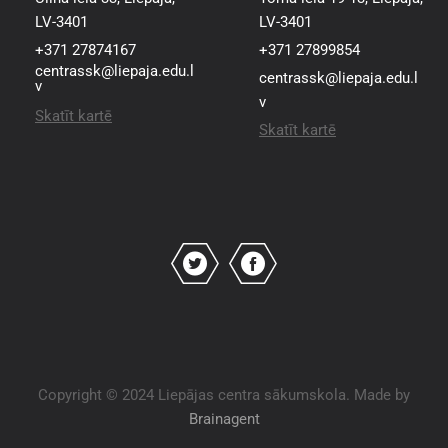
LV-3401
LV-3401
+371 27874167
+371 27899854
centrassk@liepaja.edu.l
centrassk@liepaja.edu.l
v
v
Skatīt kartē
Skatīt kartē
Copyright © 2024 Liepājas centra sākumskola. Made by
Brainagent