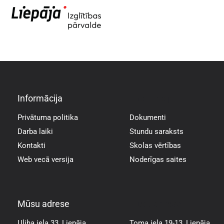
Informācija
Informācija
Privātuma politika
Dokumenti
Darba laiki
Stundu saraksts
Kontakti
Skolas vērtības
Web vecā versija
Noderīgas saites
Mūsu adrese
Mūsu adrese
Uliha iela 33, Liepāja,
Toma iela 19-13, Liepāja,