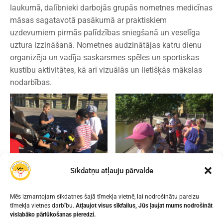
laukumā, dalībnieki darbojās grupās nometnes medicīnas
māsas sagatavotā pasākumā ar praktiskiem
uzdevumiem pirmās palīdzības sniegšanā un veselīga
uztura izzināšanā. Nometnes audzinātājas katru dienu
organizēja un vadīja saskarsmes spēles un sportiskas
kustību aktivitātes, kā arī vizuālās un lietišķās mākslas
nodarbības.
Sīkdatņu atļauju pārvalde
Mēs izmantojam sīkdatnes šajā tīmekļa vietnē, lai nodrošinātu pareizu
tīmekļa vietnes darbību.
Atļaujot visus sīkfailus, Jūs ļaujat mums nodrošināt
vislabāko pārlūkošanas pieredzi.