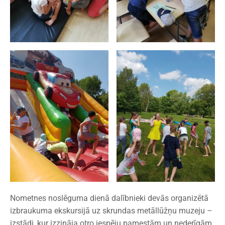
Nometnes noslēguma dienā dalībnieki devās organizētā
izbraukuma ekskursijā uz skrundas metāllūžņu muzeju –
izstādi, kur izzināja otro iespēju pamestām un nederīgām