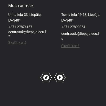
Mūsu adrese
Mūsu adrese
Uliha iela 33, Liepāja,
Toma iela 19-13, Liepāja,
LV-3401
LV-3401
+371 27874167
+371 27899854
centrassk@liepaja.edu.l
centrassk@liepaja.edu.l
v
v
Skatīt kartē
Skatīt kartē