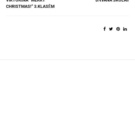
VIKTORĪNA “MERRY
DĀVANA SKOLAI!
CHRISTMAS!” 3.KLASĒM