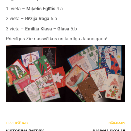
1. vieta –
Miķelis Eglītis
4.a
2.vieta –
Rēzija Roga
6.b
3.vieta –
Emīlija Klasa – Glasa
5.b
Priecīgus Ziemassvētkus un laimīgu Jauno gadu!
IEPRIEKŠĒJAIS
NĀKAMAIS