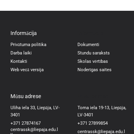
Informācija
Informācija
Privātuma politika
Dokumenti
Darba laiki
Stundu saraksts
Kontakti
Skolas vērtības
Web vecā versija
Noderīgas saites
Mūsu adrese
Mūsu adrese
Uliha iela 33, Liepāja, LV-
Toma iela 19-13, Liepāja,
3401
LV-3401
+371 27874167
+371 27899854
centrassk@liepaja.edu.l
centrassk@liepaja.edu.l
v