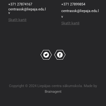
+371 27874167
+371 27899854
centrassk@liepaja.edu.l
centrassk@liepaja.edu.l
v
v
Skatīt kartē
Skatīt kartē
Copyright © 2024 Liepājas centra sākumskola. Made by
Brainagent