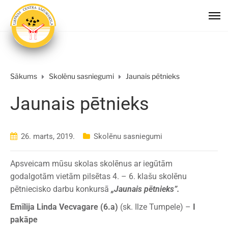
Sākums
Skolēnu sasniegumi
Jaunais pētnieks
Jaunais pētnieks
26. marts, 2019.
Skolēnu sasniegumi
Apsveicam mūsu skolas skolēnus ar iegūtām
godalgotām vietām pilsētas 4. – 6. klašu skolēnu
pētniecisko darbu konkursā
„Jaunais pētnieks”.
Emīlija Linda Vecvagare (6.a)
(sk. Ilze Tumpele) –
I
pakāpe