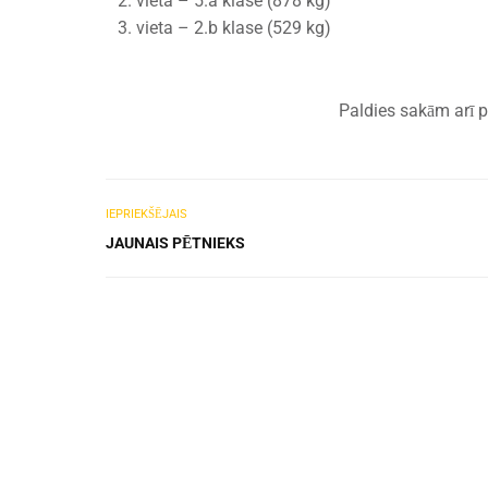
vieta – 5.a klase (878 kg)
vieta – 2.b klase (529 kg)
Paldies sakām arī p
IEPRIEKŠĒJAIS
JAUNAIS PĒTNIEKS