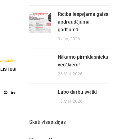
Rīcība iespējama gaisa
apdraudējuma
gadījumā
9 Jūn, 2026
Nākamo pirmklasnieku
NĀKAMAIS
vecākiem!
LISTUS!
25 Mai, 2026
Labo darbu svētki
15 Mai, 2026
Skatī visas ziņas