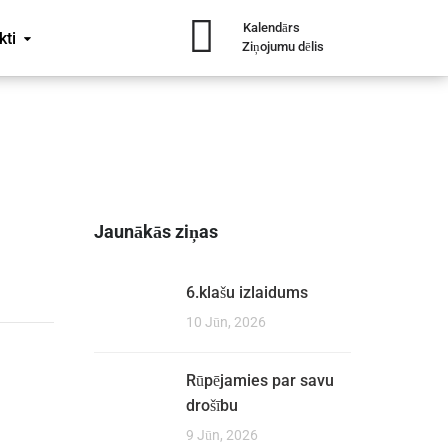
Kalendārs
kti
Ziņojumu dēlis
Jaunākās ziņas
6.klašu izlaidums
10 Jūn, 2026
Rūpējamies par savu
drošību
9 Jūn, 2026