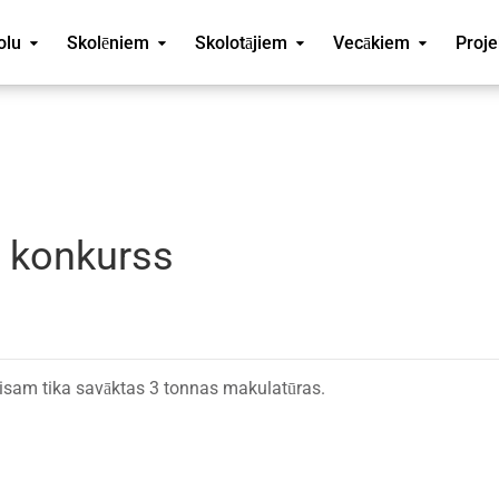
olu
Skolēniem
Skolotājiem
Vecākiem
Proje
 konkurss
visam tika savāktas 3 tonnas makulatūras.