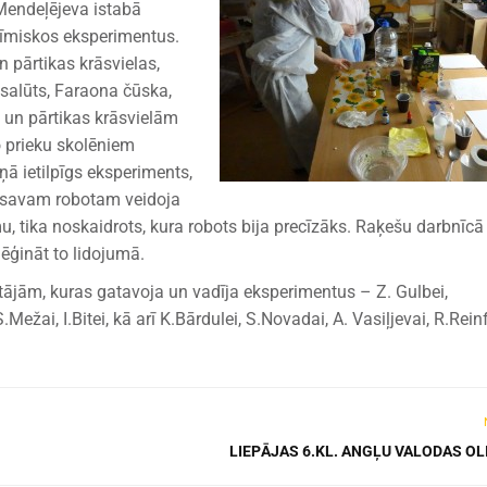
 Mendeļējeva istabā
 ķīmiskos eksperimentus.
 pārtikas krāsvielas,
salūts, Faraona čūska,
 un pārtikas krāsvielām
o prieku skolēniem
ā ietilpīgs eksperiments,
ns savam robotam veidoja
, tika noskaidrots, kura robots bija precīzāks. Raķešu darbnīc
ēģināt to lidojumā.
otājām, kuras gatavoja un vadīja eksperimentus – Z. Gulbei,
.Mežai, I.Bitei, kā arī K.Bārdulei, S.Novadai, A. Vasiļjevai, R.Rein
LIEPĀJAS 6.KL. ANGĻU VALODAS OL