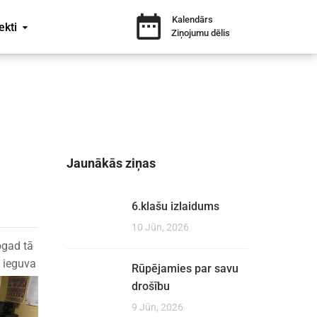
Kalendārs
ekti
Ziņojumu dēlis
Jaunākās ziņas
6.klašu izlaidums
10 Jūn, 2026
ogad tā
i ieguva
Rūpējamies par savu
drošību
9 Jūn, 2026