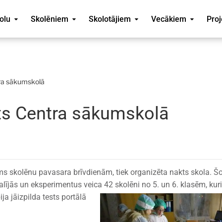
olu
Skolēniem
Skolotājiem
Vecākiem
Proj
tra sākumskolā
ts Centra sākumskolā
s skolēnu pavasara brīvdienām, tiek organizēta nakts skola. Š
alījās un eksperimentus veica 42 skolēni no 5. un 6. klasēm, kur
ija jāizpilda tests portā
lā