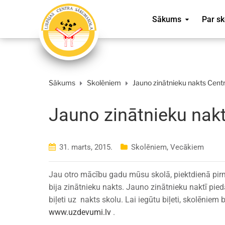
Sākums
Par sk
Sākums
Skolēniem
Jauno zinātnieku nakts Cen
Jauno zinātnieku nak
31. marts, 2015.
Skolēniem
,
Vecākiem
Jau otro mācību gadu mūsu skolā, piektdienā pirm
bija zinātnieku nakts. Jauno zinātnieku naktī pied
biļeti uz nakts skolu. Lai iegūtu biļeti, skolēniem b
www.uzdevumi.lv
.