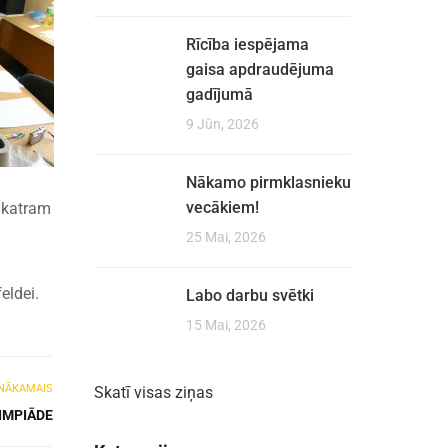
Rīcība iespējama
gaisa apdraudējuma
gadījumā
9 Jūn, 2026
Nākamo pirmklasnieku
vecākiem!
ā katram
25 Mai, 2026
feldei.
Labo darbu svētki
15 Mai, 2026
NĀKAMAIS
Skatī visas ziņas
IMPIĀDE