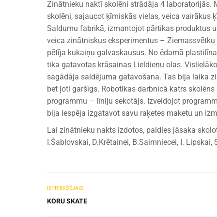
Zinātnieku naktī skolēni strādāja 4 laboratorijās.
skolēni, sajaucot ķīmiskās vielas, veica vairākus
Saldumu fabrikā, izmantojot pārtikas produktus un
veica zinātniskus eksperimentus – Ziemassvētku 
pētīja kukaiņu galvaskausus. No ēdamā plastilīna
tika gatavotas krāsainas Lieldienu olas. Vislielāk
sagādāja saldējuma gatavošana. Tas bija laika ziņ
bet ļoti garšīgs. Robotikas darbnīcā katrs skolē
programmu – līniju sekotājs. Izveidojot programmu
bija iespēja izgatavot savu raķetes maketu un izm
Lai zinātnieku nakts izdotos, paldies jāsaka skol
I.Šablovskai, D.Krētainei, B.Saimniecei, I. Lipskai, S
IEPRIEKŠĒJAIS
KORU SKATE