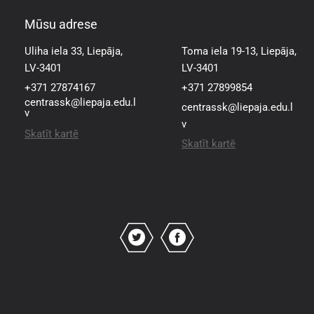
Mūsu adrese
Mūsu adrese
Uliha iela 33, Liepāja,
Toma iela 19-13, Liepāja,
LV-3401
LV-3401
+371 27874167
+371 27899854
centrassk@liepaja.edu.l
centrassk@liepaja.edu.l
v
v
Skatīt kartē
Skatīt kartē