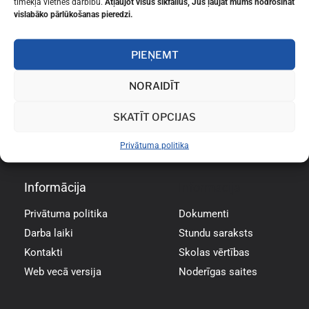
tīmekļa vietnes darbību.
Atļaujot visus sīkfailus, Jūs ļaujat mums nodrošināt
vislabāko pārlūkošanas pieredzi.
PIEŅEMT
NORAIDĪT
SKATĪT OPCIJAS
Privātuma politika
Informācija
Informācija
Privātuma politika
Dokumenti
Darba laiki
Stundu saraksts
Kontakti
Skolas vērtības
Web vecā versija
Noderīgas saites