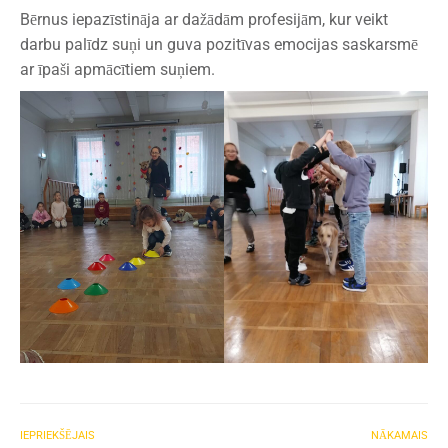
Bērnus iepazīstināja ar dažādām profesijām, kur veikt
darbu palīdz suņi un guva pozitīvas emocijas saskarsmē
ar īpaši apmācītiem suņiem.
IEPRIEKŠĒJAIS
NĀKAMAIS