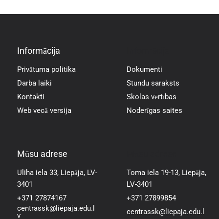
Informācija
Informācija
Privātuma politika
Dokumenti
Darba laiki
Stundu saraksts
Kontakti
Skolas vērtības
Web vecā versija
Noderīgas saites
Mūsu adrese
Mūsu adrese
Uliha iela 33, Liepāja, LV-
Toma iela 19-13, Liepāja,
3401
LV-3401
+371 27874167
+371 27899854
centrassk@liepaja.edu.l
centrassk@liepaja.edu.l
v