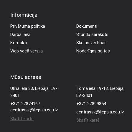
Informācija
Informācija
Privātuma politika
Dokumenti
Darba laiki
Stundu saraksts
Kontakti
Skolas vērtības
Web vecā versija
Noderīgas saites
Mūsu adrese
Mūsu adrese
Uliha iela 33, Liepāja, LV-
Toma iela 19-13, Liepāja,
3401
LV-3401
+371 27874167
+371 27899854
centrassk@liepaja.edu.lv
centrassk@liepaja.edu.lv
Skatīt kartē
Skatīt kartē