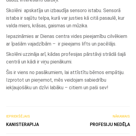
Skolēni apskatīja un izbaudīja sensoro istabu. Sensorā
istaba ir sajūtu telpa, kurā var justies kā citā pasaulē, kur
valda miers, krāsas, gaismas un mūzika.
Iepazināmies ar Dienas centra vides pieejamību cilvēkiem
ar īpašām vajadzībām – ir pieejams lifts un pacēlājs.
Skolēni uzzināja arī, kādas profesijas pārstāvji strādā šajā
centrā un kādi ir viņu pienākumi.
Šis ir viens no pasākumiem, lai attīstītu bērnos empātiju.
Izprotot un pieņemot, mēs veidojam sabiedrību
iekļaujošāku un dzīvi labāku – citiem un paši sev!
IEPRIEKŠĒJAIS
NĀKAMAIS
KANISTERAPIJA
PROFESIJU NEDĒĻA