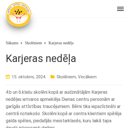
Sākums
Skolēniem
Karjeras nedēļa
Karjeras nedēļa
15. oktobris, 2024.
Skolēniem
,
Vecākiem
4.b un 6.klašu skolēni kopā ar audzinātājām Karjeras
nedēļas ietvaros apmeklēja Dienas centru personām ar
garīgās attīstības traucējumiem. Bērni tika iepazīstināti ar
centrā notiekošo. Skolēni kopā ar centra klientiem spēlēja
galda spēles, piedalījās meistarklasēs, kuru laikā tapa
daudz interesanti darbiņi.