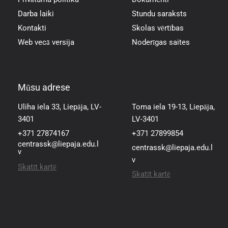
Darba laiki
Stundu saraksts
Kontakti
Skolas vērtības
Web vecā versija
Noderīgas saites
Mūsu adrese
Mūsu adrese
Uliha iela 33, Liepāja, LV-
Toma iela 19-13, Liepāja,
3401
LV-3401
+371 27874167
+371 27899854
centrassk@liepaja.edu.l
centrassk@liepaja.edu.l
v
v
Skatīt kartē
Skatīt kartē