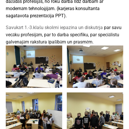
dažādās profesijās, no roku darba līdz darbam ar
modernām tehnoloģijām. (karjeras konsultanta
sagatavota prezentācija PPT).
Savukārt 1.-3.klašu skolēni iepazina un diskutēja
par savu
vecāku profesijām, par to darba specifiku, par speciālistu
galvenajām rakstura īpašībām un prasmēm.