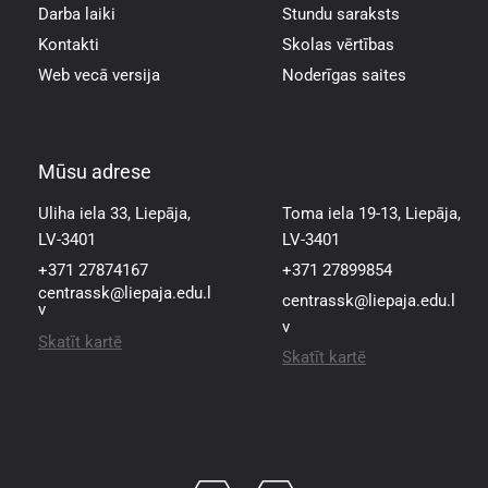
Darba laiki
Stundu saraksts
Kontakti
Skolas vērtības
Web vecā versija
Noderīgas saites
Mūsu adrese
Mūsu adrese
Uliha iela 33, Liepāja,
Toma iela 19-13, Liepāja,
LV-3401
LV-3401
+371 27874167
+371 27899854
centrassk@liepaja.edu.l
centrassk@liepaja.edu.l
v
v
Skatīt kartē
Skatīt kartē