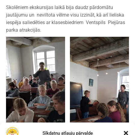
Skolēniem ekskursijas laikā bija daudz pārdomātu
jautājumu un neviltota vēlme visu izzināt, kā arī lieliska
iespēja saliedēties ar klasesbiedriem Ventspils Piejūras
parka atrakcijās.
Sīkdatņu atļauju pārvalde