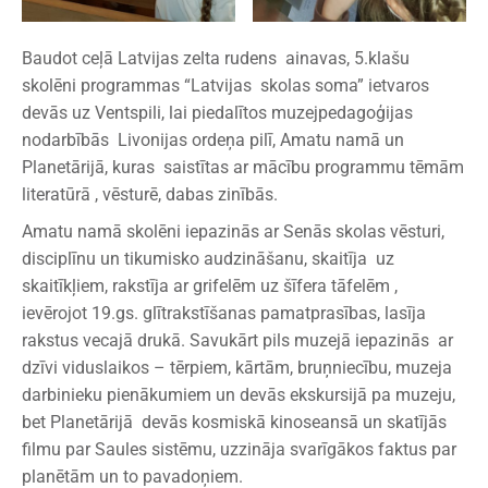
Baudot ceļā Latvijas zelta rudens ainavas, 5.klašu
skolēni programmas “Latvijas skolas soma” ietvaros
devās uz Ventspili, lai piedalītos muzejpedagoģijas
nodarbībās Livonijas ordeņa pilī, Amatu namā un
Planetārijā, kuras saistītas ar mācību programmu tēmām
literatūrā , vēsturē, dabas zinībās.
Amatu namā skolēni iepazinās ar Senās skolas vēsturi,
disciplīnu un tikumisko audzināšanu, skaitīja uz
skaitīkļiem, rakstīja ar grifelēm uz šīfera tāfelēm ,
ievērojot 19.gs. glītrakstīšanas pamatprasības, lasīja
rakstus vecajā drukā. Savukārt pils muzejā iepazinās ar
dzīvi viduslaikos – tērpiem, kārtām, bruņniecību, muzeja
darbinieku pienākumiem un devās ekskursijā pa muzeju,
bet Planetārijā devās kosmiskā kinoseansā un skatījās
filmu par Saules sistēmu, uzzināja svarīgākos faktus par
planētām un to pavadoņiem.