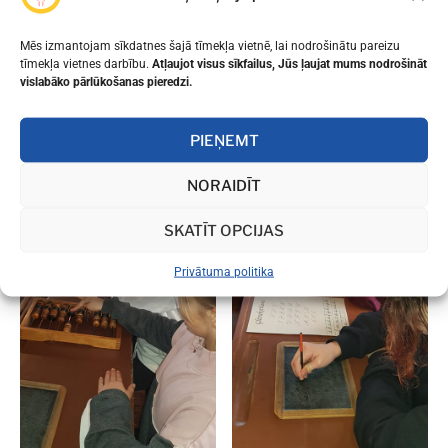
Mēs izmantojam sīkdatnes šajā tīmekļa vietnē, lai nodrošinātu pareizu
tīmekļa vietnes darbību.
Atļaujot visus sīkfailus, Jūs ļaujat mums nodrošināt
vislabāko pārlūkošanas pieredzi.
PIEŅEMT
NORAIDĪT
SKATĪT OPCIJAS
Privātuma politika