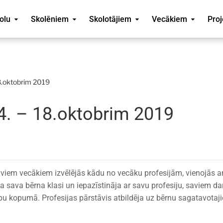
olu
Skolēniem
Skolotājiem
Vecākiem
Proj
.oktobrim 2019
 – 18.oktobrim 2019
aviem vecākiem izvēlējās kādu no vecāku profesijām, vienojās a
sava bērna klasi un iepazīstināja ar savu profesiju, saviem da
bu kopumā. Profesijas pārstāvis atbildēja uz bērnu sagatavota