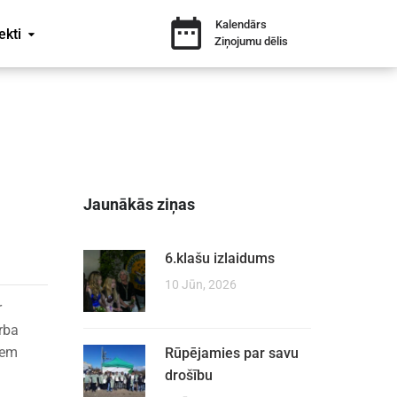
Kalendārs
ekti
Ziņojumu dēlis
Jaunākās ziņas
6.klašu izlaidums
10 Jūn, 2026
r
rba
jiem
Rūpējamies par savu
drošību