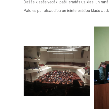
Dažās klasēs vecāki paši ieradās uz klasi un runā
Paldies par atsaucību un ieinteresētību klašu au