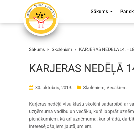
Sākums
Par sk
Sākums
Skolēniem
KARJERAS NEDĒĻĀ 14. – 18
KARJERAS NEDĒĻĀ 14.
30. oktobris, 2019.
Skolēniem
,
Vecākiem
Karjeras nedēļā visu klašu skolēni sadarbībā ar s
uzņēmuma vadību un vecāku, kurš labprāt uzņēma 
pienākumiem, kā arī uzņēmuma, kur strādā, darbī
interesējošajiem jautājumiem.