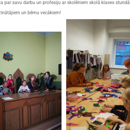
ja par savu darbu un profesiju ar skolēniem skolā klases stundā
dzinātājiem un bērnu vecākiem!