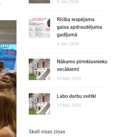
9 Jūn, 2026
.
Rīcība iespējama
gaisa apdraudējuma
gadījumā
9 Jūn, 2026
Nākamo pirmklasnieku
vecākiem!
25 Mai, 2026
Labo darbu svētki
15 Mai, 2026
Skatī visas ziņas