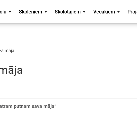
olu
Skolēniem
Skolotājiem
Vecākiem
Proj
va māja
 māja
Katram putnam sava māja”