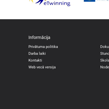
Informācija
Info
Privātuma politika
Doku
Darba laiki
Stund
Kontakti
Skola
Web vecā versija
Noder