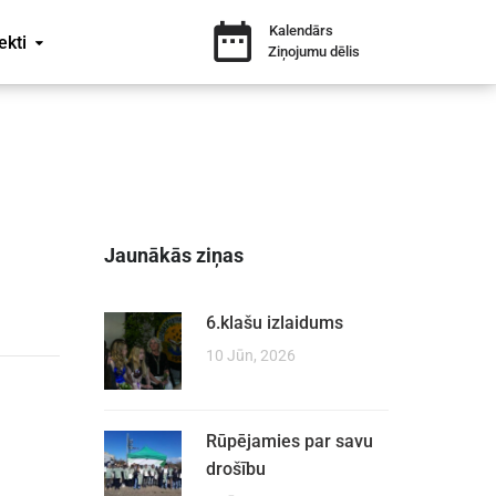
Kalendārs
ekti
Ziņojumu dēlis
Jaunākās ziņas
6.klašu izlaidums
10 Jūn, 2026
Rūpējamies par savu
drošību