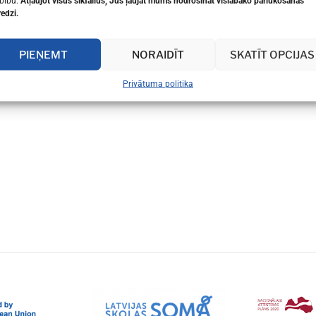
bību.
Atļaujot visus sīkfailus, Jūs ļaujat mums nodrošināt vislabāko pārlūkošanas
redzi.
PIEŅEMT
NORAIDĪT
SKATĪT OPCIJAS
Privātuma politika