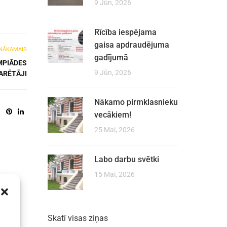
9 Jūn, 2026
Rīcība iespējama
gaisa apdraudējuma
NĀKAMAIS
gadījumā
IMPIĀDES
9 Jūn, 2026
ARĒTĀJI
Nākamo pirmklasnieku
vecākiem!
25 Mai, 2026
Labo darbu svētki
15 Mai, 2026
Skatī visas ziņas