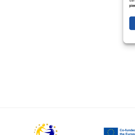
dar
pie