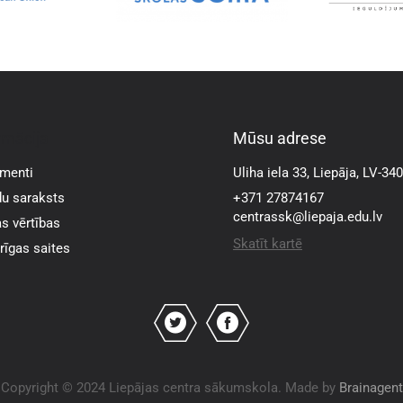
rmācija
Mūsu adrese
menti
Uliha iela 33, Liepāja, LV-34
u saraksts
+371 27874167
centrassk@liepaja.edu.lv
s vērtības
Skatīt kartē
īgas saites
Copyright © 2024 Liepājas centra sākumskola. Made by
Brainagent