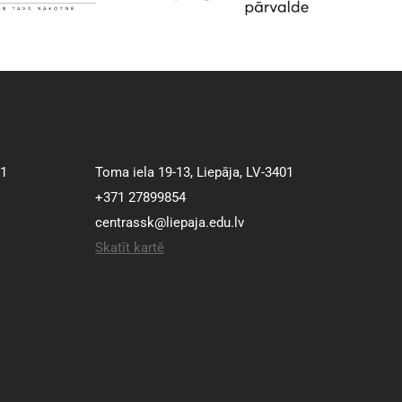
Mūsu adrese
01
Toma iela 19-13, Liepāja, LV-3401
+371 27899854
centrassk@liepaja.edu.lv
Skatīt kartē