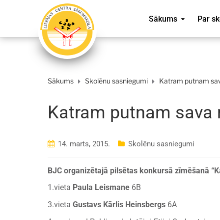
Sākums
Par sk
Sākums
Skolēnu sasniegumi
Katram putnam sa
Katram putnam sava
14. marts, 2015.
Skolēnu sasniegumi
BJC organizētajā pilsētas konkursā zīmēšanā “
1.vieta
Paula Leismane
6B
3.vieta
Gustavs Kārlis Heinsbergs
6A