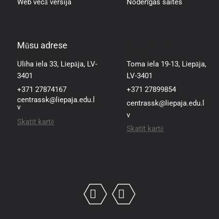
Web vecā versija
Noderīgas saites
Mūsu adrese
Mūsu adrese
Uliha iela 33, Liepāja, LV-
Toma iela 19-13, Liepāja,
3401
LV-3401
+371 27874167
+371 27899854
centrassk@liepaja.edu.l
centrassk@liepaja.edu.l
v
v
Skatīt kartē
Skatīt kartē