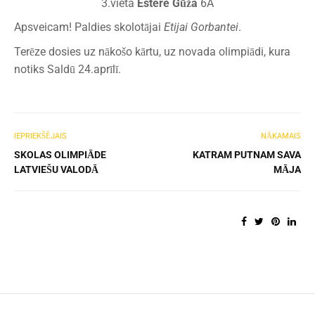
3.vieta
Estere Gūža
6A
Apsveicam! Paldies skolotājai
Etijai Gorbantei
.
Terēze dosies uz nākošo kārtu, uz novada olimpiādi, kura
notiks Saldū 24.aprīlī.
IEPRIEKŠĒJAIS
NĀKAMAIS
SKOLAS OLIMPIĀDE
KATRAM PUTNAM SAVA
LATVIEŠU VALODĀ
MĀJA