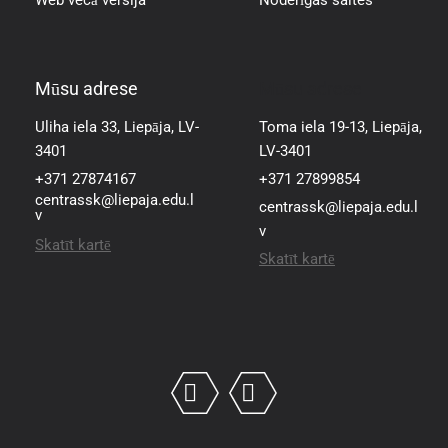
Web vecā versija
Noderīgas saites
Mūsu adrese
Mūsu adrese
Uliha iela 33, Liepāja, LV-
Toma iela 19-13, Liepāja,
3401
LV-3401
+371 27874167
+371 27899854
centrassk@liepaja.edu.l
centrassk@liepaja.edu.l
v
v
Skatīt kartē
Skatīt kartē