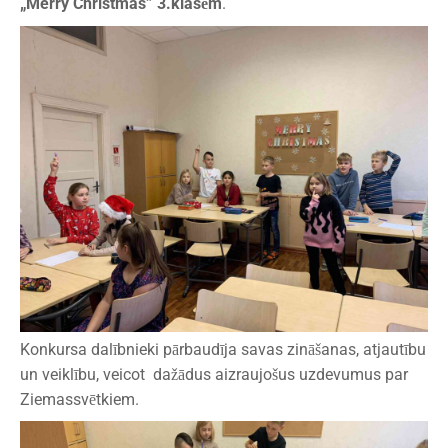
„Merry Christmas” 3.klasēm
.
Konkursa dalībnieki pārbaudīja savas zināšanas, atjautību
un veiklību, veicot dažādus aizraujošus uzdevumus par
Ziemassvētkiem.