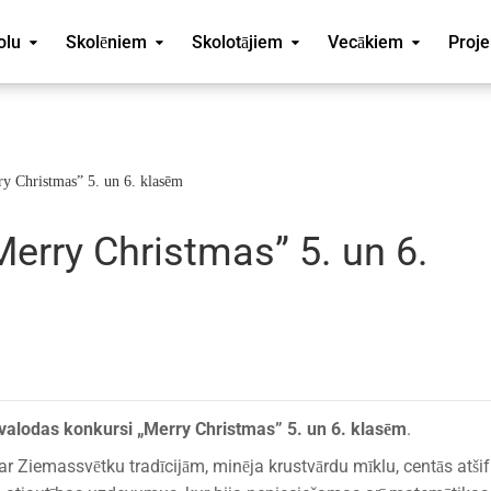
olu
Skolēniem
Skolotājiem
Vecākiem
Proje
ry Christmas” 5. un 6. klasēm
Merry Christmas” 5. un 6.
valodas konkursi „Merry Christmas” 5. un 6. klasēm
.
r Ziemassvētku tradīcijām, minēja krustvārdu mīklu, centās atšif