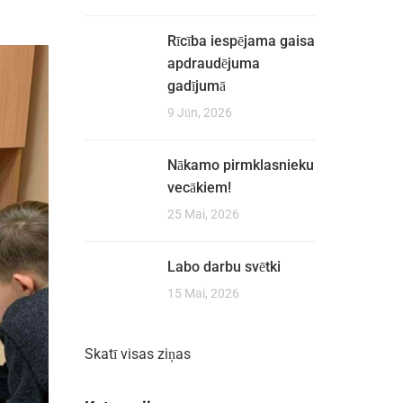
Rīcība iespējama gaisa
apdraudējuma
gadījumā
9 Jūn, 2026
Nākamo pirmklasnieku
vecākiem!
25 Mai, 2026
Labo darbu svētki
15 Mai, 2026
Skatī visas ziņas