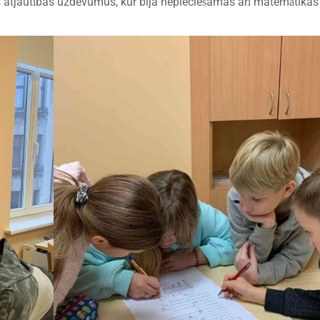
us atjautības uzdevumus, kur bija nepieciešamas arī matemātikas