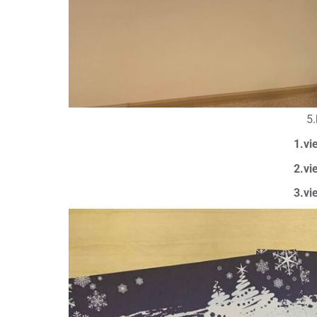
5.
1.vi
2.vi
3.vi