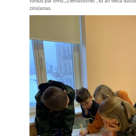
vārdus par tēmu „Ziemassvētki”, kā arī veica daž
zināšanas.