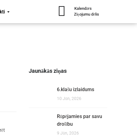
Kalendārs
kti
Ziņojumu dēlis
Jaunākās ziņas
6.klašu izlaidums
10 Jūn, 2026
Rūpējamies par savu
drošību
rēt
9 Jūn, 2026