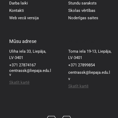
Darba laiki
Stundu saraksts
Kontakti
Skolas vērtības
Web vecā versija
Noderīgas saites
Mūsu adrese
Mūsu adrese
Uliha iela 33, Liepāja,
Toma iela 19-13, Liepāja,
LV-3401
LV-3401
+371 27874167
+371 27899854
centrassk@liepaja.edu.l
centrassk@liepaja.edu.l
v
v
Skatīt kartē
Skatīt kartē