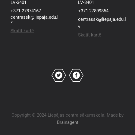
LV-3401
LV-3401
+371 27874167
+371 27899854
centrassk@liepaja.edu.l
centrassk@liepaja.edu.l
v
v
Skatīt kartē
Skatīt kartē
Copyright © 2024 Liepājas centra sākumskola. Made by
Brainagent