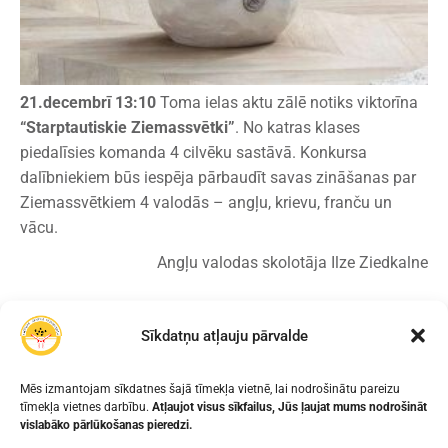
21.decembrī 13:10
Toma ielas aktu zālē notiks viktorīna
“Starptautiskie Ziemassvētki”
. No katras klases
piedalīsies komanda 4 cilvēku sastāvā. Konkursa
dalībniekiem būs iespēja pārbaudīt savas zināšanas par
Ziemassvētkiem 4 valodās – angļu, krievu, franču un
vācu.
Angļu valodas skolotāja Ilze Ziedkalne
Sīkdatņu atļauju pārvalde
IEPRIEKŠĒJAIS
NĀKAMAIS
LAIMES RATS!
ANGĻU VALODAS
Mēs izmantojam sīkdatnes šajā tīmekļa vietnē, lai nodrošinātu pareizu
KONKURSS „MERRY
tīmekļa vietnes darbību.
Atļaujot visus sīkfailus, Jūs ļaujat mums nodrošināt
vislabāko pārlūkošanas pieredzi.
CHRISTMAS!” 3.KLASĒM.