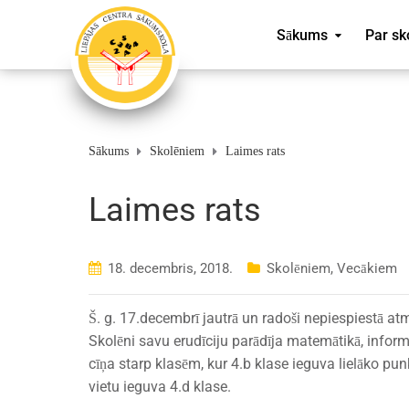
Sākums
Par sk
Sākums
Skolēniem
Laimes rats
Laimes rats
18. decembris, 2018.
Skolēniem
,
Vecākiem
Š. g. 17.decembrī jautrā un radoši nepiespiestā at
Skolēni savu erudīciju parādīja matemātikā, inform
cīņa starp klasēm, kur 4.b klase ieguva lielāko punk
vietu ieguva 4.d klase.