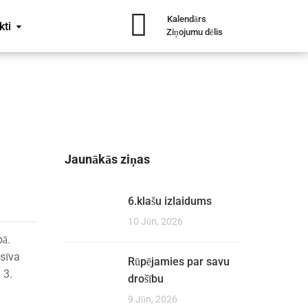
Kalendārs
kti
Ziņojumu dēlis
Jaunākās ziņas
6.klašu izlaidums
10 Jūn, 2026
pā.
 sīva
Rūpējamies par savu
 3.
drošību
9 Jūn, 2026