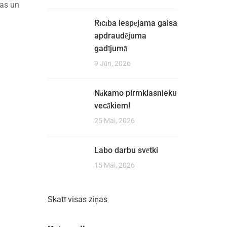
jas un
Rīcība iespējama gaisa
apdraudējuma
gadījumā
9 Jūn, 2026
Nākamo pirmklasnieku
vecākiem!
25 Mai, 2026
Labo darbu svētki
15 Mai, 2026
Skatī visas ziņas