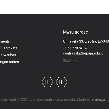
rmācija
Mūsu adrese
menti
Uliha iela 33, Liepāja, LV-34
u saraksts
+371 27874167
centrassk@liepaja.edu.lv
s vērtības
Skatīt kartē
īgas saites
Copyright © 2024 Liepājas centra sākumskola. Made by
Brainagent