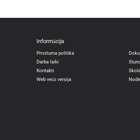
Informācija
Info
Privātuma politika
Doku
Darba laiki
Stund
Kontakti
Skola
Web vecā versija
Noder