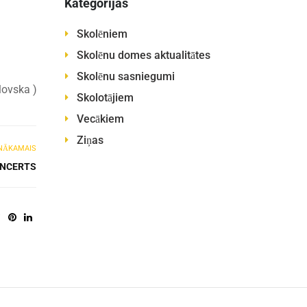
Kategorijas
Skolēniem
Skolēnu domes aktualitātes
Skolēnu sasniegumi
blovska )
Skolotājiem
Vecākiem
Ziņas
NĀKAMAIS
ONCERTS