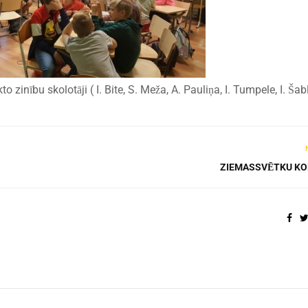
o zinību skolotāji ( I. Bite, S. Meža, A. Pauliņa, I. Tumpele, I. Ša
ZIEMASSVĒTKU K