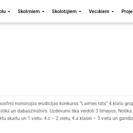
olu
Skolēniem
Skolotājiem
Vecākiem
Proje
mosfērā norisinājās erudīcijas konkurss ”Laimes rats” 4.klašu gru
ātikā un dabaszinātnēs. Uzdevumi tika veidoti 3 līmeņos. Notika
tu skaitu un 1.vietu. 4.c – 2.vietu, 4.a klasei – 3.vieta un gandīz