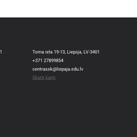
Mūsu adrese
01
Toma iela 19-13, Liepāja, LV-3401
+371 27899854
centrassk@liepaja.edu.lv
Skatīt kartē