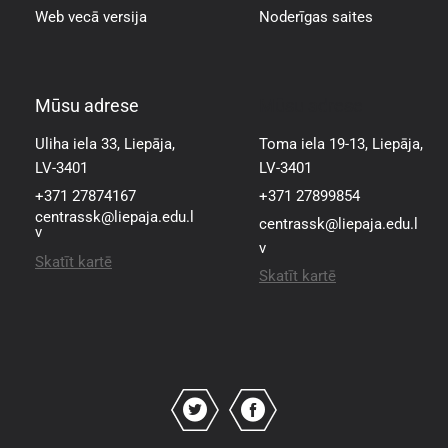
Web vecā versija
Noderīgas saites
Mūsu adrese
Mūsu adrese
Uliha iela 33, Liepāja,
Toma iela 19-13, Liepāja,
LV-3401
LV-3401
+371 27874167
+371 27899854
centrassk@liepaja.edu.l
centrassk@liepaja.edu.l
v
v
Skatīt kartē
Skatīt kartē