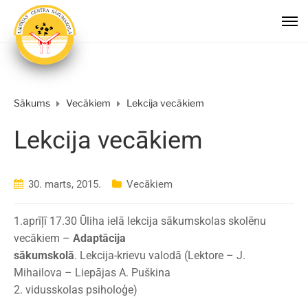
Sākums
Vecākiem
Lekcija vecākiem
Lekcija vecākiem
30. marts, 2015.
Vecākiem
1.aprīļī 17.30 Ūliha ielā lekcija sākumskolas skolēnu
vecākiem –
Adaptācija
sākumskolā
. Lekcija-krievu valodā (Lektore – J.
Mihailova – Liepājas A. Puškina
2. vidusskolas psiholoģe)