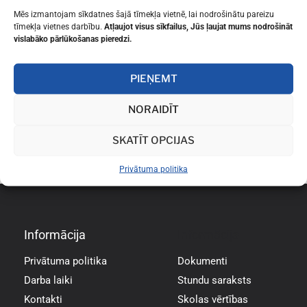
Mēs izmantojam sīkdatnes šajā tīmekļa vietnē, lai nodrošinātu pareizu
tīmekļa vietnes darbību.
Atļaujot visus sīkfailus, Jūs ļaujat mums nodrošināt
vislabāko pārlūkošanas pieredzi.
PIEŅEMT
NORAIDĪT
SKATĪT OPCIJAS
Privātuma politika
Informācija
Informācija
Privātuma politika
Dokumenti
Darba laiki
Stundu saraksts
Kontakti
Skolas vērtības