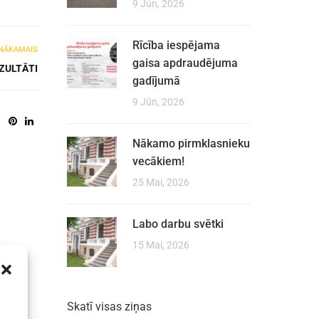
9 Jūn, 2026
Rīcība iespējama
NĀKAMAIS
gaisa apdraudējuma
ZULTĀTI
gadījumā
9 Jūn, 2026
Nākamo pirmklasnieku
vecākiem!
25 Mai, 2026
Labo darbu svētki
15 Mai, 2026
Skatī visas ziņas