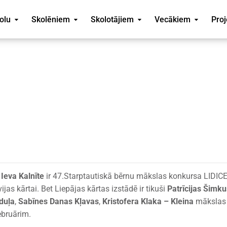
olu
Skolēniem
Skolotājiem
Vecākiem
Proj
n
Ieva Kalnīte
ir 47.Starptautiskā bērnu mākslas konkursa LIDIC
ijas kārtai. Bet Liepājas kārtas izstādē ir tikuši
Patrīcijas Šimku
duļa
,
Sabīnes Danas Kļavas
,
Kristofera Klaka – Kleina
mākslas 
ebruārim.