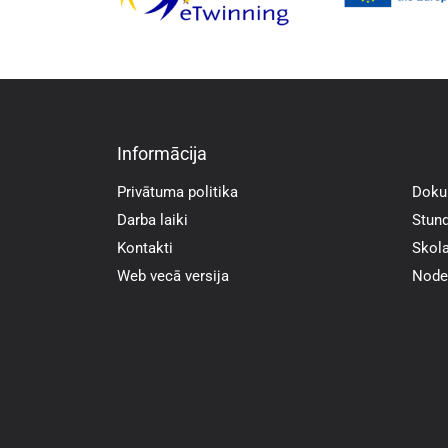
Informācija
Info
Privātuma politika
Doku
Darba laiki
Stund
Kontakti
Skola
Web vecā versija
Noder