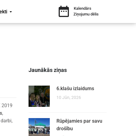
Kalendārs
ekti
Ziņojumu dēlis
Jaunākās ziņas
6.klašu izlaidums
10 Jūn, 2026
E 2019
s
,
darbi,
Rūpējamies par savu
drošību