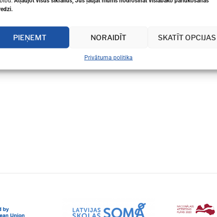
bību.
Atļaujot visus sīkfailus, Jūs ļaujat mums nodrošināt vislabāko pārlūkošanas
redzi.
PIEŅEMT
NORAIDĪT
SKATĪT OPCIJAS
Privātuma politika