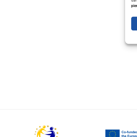
dar
pie