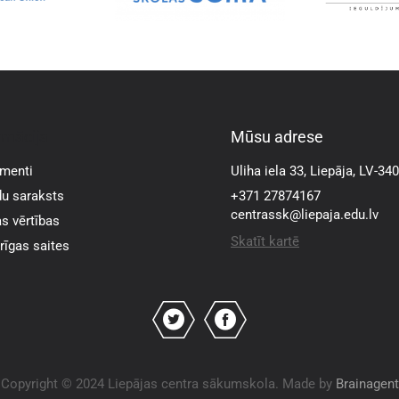
rmācija
Mūsu adrese
menti
Uliha iela 33, Liepāja, LV-34
u saraksts
+371 27874167
centrassk@liepaja.edu.lv
s vērtības
Skatīt kartē
īgas saites
Copyright © 2024 Liepājas centra sākumskola. Made by
Brainagent