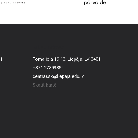
Mūsu adrese
01
Toma iela 19-13, Liepāja, LV-3401
+371 27899854
centrassk@liepaja.edu.lv
Skatīt kartē