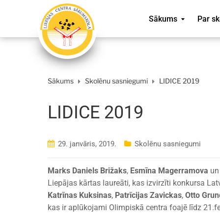
Sākums
Par sk
Sākums
Skolēnu sasniegumi
LIDICE 2019
LIDICE 2019
29. janvāris, 2019.
Skolēnu sasniegumi
Marks Daniels Brižaks
,
Esmīna Magerramova
u
Liepājas kārtas laureāti, kas izvirzīti konkursa Latv
Katrīnas Kuksinas
,
Patrīcijas Zavickas
,
Otto Grun
kas ir aplūkojami Olimpiskā centra foajē līdz 21.f