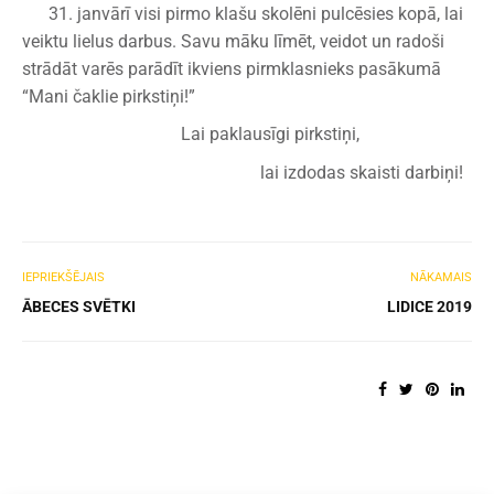
31. janvārī visi pirmo klašu skolēni pulcēsies kopā, lai
veiktu lielus darbus. Savu māku līmēt, veidot un radoši
strādāt varēs parādīt ikviens pirmklasnieks pasākumā
“Mani čaklie pirkstiņi!”
Lai paklausīgi pirkstiņi,
lai izdodas skaisti darbiņi!
IEPRIEKŠĒJAIS
NĀKAMAIS
ĀBECES SVĒTKI
LIDICE 2019