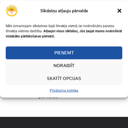
Sīkdatņu atļauju pārvalde
Mēs izmantojam sīkdatnes šajā tīmekļa vietnē, lai nodrošinātu pareizu
tīmekļa vietnes darbību.
Atļaujot visus sīkfailus, Jūs ļaujat mums nodrošināt
vislabāko pārlūkošanas pieredzi.
PIEŅEMT
NORAIDĪT
SKATĪT OPCIJAS
Privātuma politika