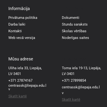
Informācija
Informācija
Privātuma politika
Dokumenti
Darba laiki
Stundu saraksts
Kontakti
Skolas vērtības
Web vecā versija
Noderīgas saites
Mūsu adrese
Mūsu adrese
Uliha iela 33, Liepāja,
Toma iela 19-13, Liepāja,
LV-3401
LV-3401
+371 27874167
+371 27899854
centrassk@liepaja.edu.l
centrassk@liepaja.edu.l
v
v
Skatīt kartē
Skatīt kartē