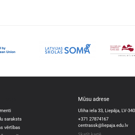
rmācija
Mūsu adrese
menti
Uliha iela 33, Liepāja, LV-34
u saraksts
+371 27874167
centrassk@liepaja.edu.lv
s vērtības
Skatīt kartē