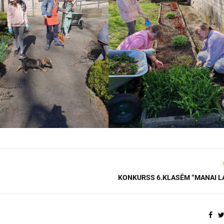
KONKURSS 6.KLASĒM “MANAI LA