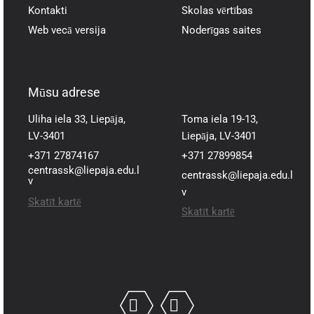
Kontakti
Skolas vērtības
Web vecā versija
Noderīgas saites
Mūsu adrese
Mūsu adrese
Uliha iela 33, Liepāja,
Toma iela 19-13,
LV-3401
Liepāja, LV-3401
+371 27874167
+371 27899854
centrassk@liepaja.edu.l
centrassk@liepaja.edu.l
v
v
Skatīt kartē
Skatīt kartē