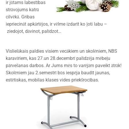
ir jūtams labestības
strāvojums katrā
cilvēkā. Gribas
iepriecināt apkārtējos, ir vēlme izdarīt ko ļoti labu –
ziedojot, dāvinot, palīdzot…
Vislielākais paldies visiem vecākiem un skolēniem, NBS
karavīriem, kas 27.un 28.decembrī palīdzēja mēbeļu
pārvešanas darbos. Ar Jums mēs to varējām paveikt ātrāk!
Skolēniem jau 2.semestrī būs iespēja baudīt jaunas,
estētiskas, mobilas klases vides priekšrocības.