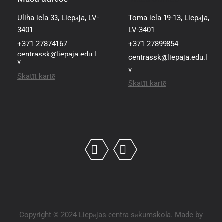
Uliha iela 33, Liepāja, LV-
Toma iela 19-13, Liepāja,
3401
LV-3401
+371 27874167
+371 27899854
centrassk@liepaja.edu.l
centrassk@liepaja.edu.l
v
v
Skatīt kartē
Skatīt kartē
Copyright © 2024 Liepājas centra sākumskola. Made by