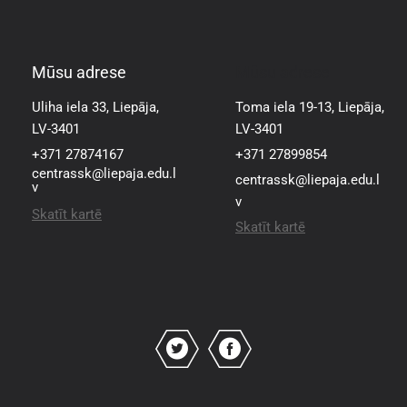
Mūsu adrese
Mūsu adrese
Uliha iela 33, Liepāja,
Toma iela 19-13, Liepāja,
LV-3401
LV-3401
+371 27874167
+371 27899854
centrassk@liepaja.edu.l
centrassk@liepaja.edu.l
v
v
Skatīt kartē
Skatīt kartē