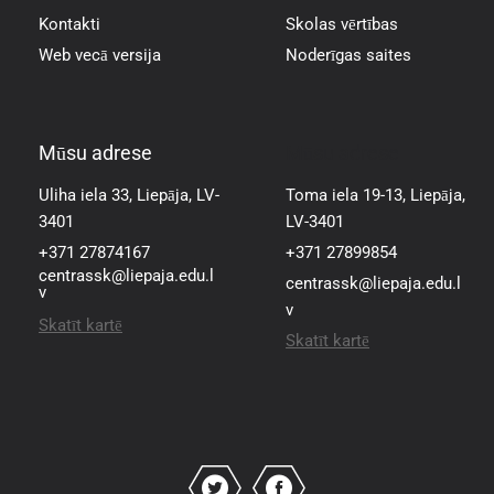
Kontakti
Skolas vērtības
Web vecā versija
Noderīgas saites
Mūsu adrese
Mūsu adrese
Uliha iela 33, Liepāja, LV-
Toma iela 19-13, Liepāja,
3401
LV-3401
+371 27874167
+371 27899854
centrassk@liepaja.edu.l
centrassk@liepaja.edu.l
v
v
Skatīt kartē
Skatīt kartē